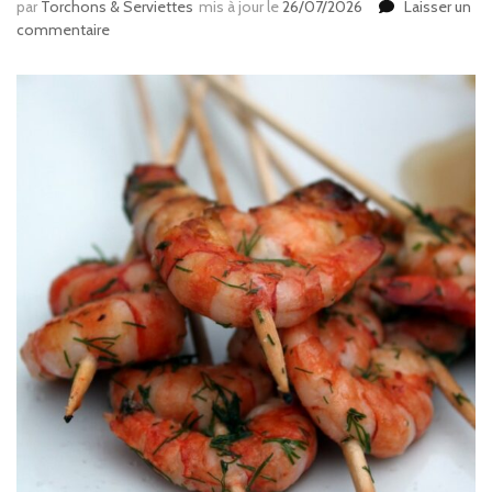
par
Torchons & Serviettes
mis à jour le
26/07/2026
Laisser un
sur
commentaire
Sel
au
basilic
:
l’astuce
pour
conserver
le
basilic
toute
l’année