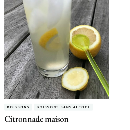
(sans
pétrissage
ni
temps
de
repos)
BOISSONS
BOISSONS SANS ALCOOL
Citronnade maison