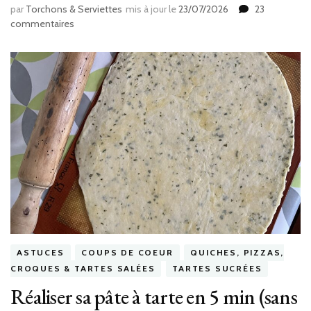
par
Torchons & Serviettes
mis à jour le
23/07/2026
23
sur
commentaires
Glace
au
chocolat
(sans
sorbetière)
ASTUCES
COUPS DE COEUR
QUICHES, PIZZAS,
CROQUES & TARTES SALÉES
TARTES SUCRÉES
Réaliser sa pâte à tarte en 5 min (sans