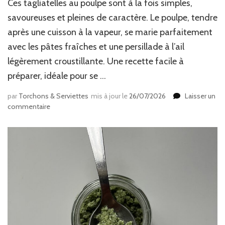
Ces tagliatelles au poulpe sont à la fois simples,
savoureuses et pleines de caractère. Le poulpe, tendre
après une cuisson à la vapeur, se marie parfaitement
avec les pâtes fraîches et une persillade à l’ail
légèrement croustillante. Une recette facile à
préparer, idéale pour se …
par
Torchons & Serviettes
mis à jour le
26/07/2026
Laisser un
sur
commentaire
Tagliatelles
&
poulpe
grillé
à
la
persillade