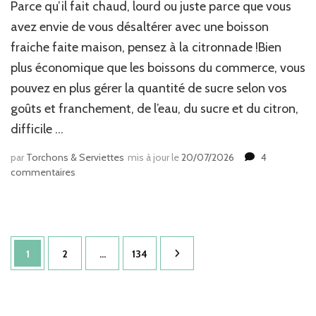
Parce qu’il fait chaud, lourd ou juste parce que vous
avez envie de vous désaltérer avec une boisson
fraiche faite maison, pensez à la citronnade !Bien
plus économique que les boissons du commerce, vous
pouvez en plus gérer la quantité de sucre selon vos
goûts et franchement, de l’eau, du sucre et du citron,
difficile …
par
Torchons & Serviettes
mis à jour le
20/07/2026
4
sur
commentaires
Citronnade
maison
Pagination
Page
Page
Page
1
2
…
134
des
publications