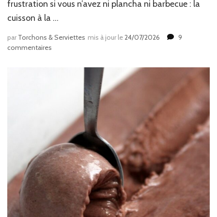
frustration si vous n’avez ni plancha ni barbecue : la
cuisson à la …
par
Torchons & Serviettes
mis à jour le
24/07/2026
9
sur
commentaires
Brochettes
de
crevettes
aneth
citron
&
miel