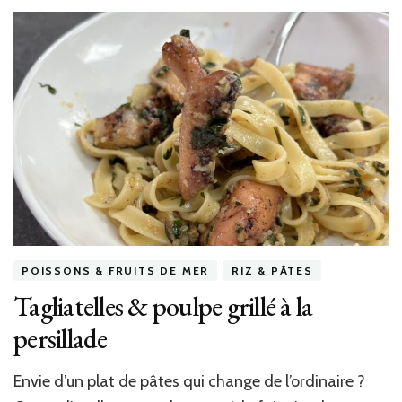
mozzarella
&
paillettes
glacées
d’olives
vertes
POISSONS & FRUITS DE MER
RIZ & PÂTES
Tagliatelles & poulpe grillé à la
persillade
Envie d’un plat de pâtes qui change de l’ordinaire ?