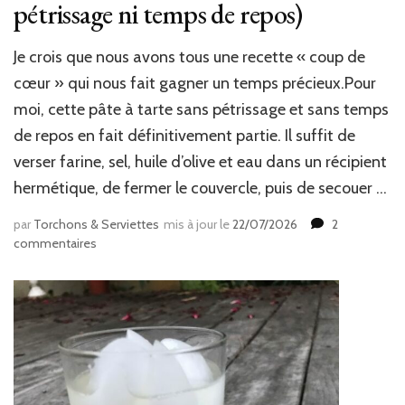
pétrissage ni temps de repos)
Je crois que nous avons tous une recette « coup de
cœur » qui nous fait gagner un temps précieux.Pour
moi, cette pâte à tarte sans pétrissage et sans temps
de repos en fait définitivement partie. Il suffit de
verser farine, sel, huile d’olive et eau dans un récipient
hermétique, de fermer le couvercle, puis de secouer …
par
Torchons & Serviettes
mis à jour le
22/07/2026
2
sur
commentaires
Réaliser
sa
pâte
à
tarte
en
5
min