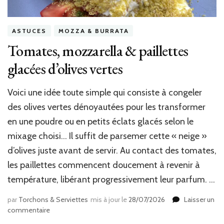
ASTUCES
MOZZA & BURRATA
Tomates, mozzarella & paillettes
glacées d’olives vertes
Voici une idée toute simple qui consiste à congeler
des olives vertes dénoyautées pour les transformer
en une poudre ou en petits éclats glacés selon le
mixage choisi… Il suffit de parsemer cette « neige »
d’olives juste avant de servir. Au contact des tomates,
les paillettes commencent doucement à revenir à
température, libérant progressivement leur parfum. …
par
Torchons & Serviettes
mis à jour le
28/07/2026
Laisser un
sur
commentaire
Tomates,