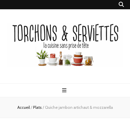
Torchons &
la cuisine sans prise de tête
Serviettes
Accueil
/
Plats
/
Quiche jambon artichaut & mozzarella