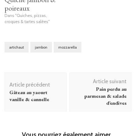
poireaux
Dans "Quiches, pizzas,
croques & tartes salées"
artichaut
jambon
mozzarella
Navigation
Article suivant
d'article
Article précédent
Pain perdu au
Gâteau au yaourt
parmesan & salade
vanille & cannelle
d’endives
Vous pourriez également aimer...