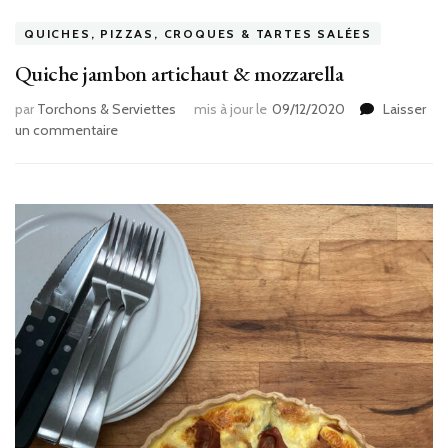
QUICHES, PIZZAS, CROQUES & TARTES SALÉES
Quiche jambon artichaut & mozzarella
par
Torchons & Serviettes
mis à jour le
09/12/2020
Laisser
sur
un commentaire
Quiche
jambon
artichaut
&
mozzarella