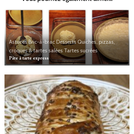
Astuces
Bric-à-brac
Desserts
Quiches, pizzas,
croques & tartes salées
Tartes sucrées
Pâte à tarte express