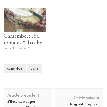
Camembert rôti
tomates & basilic
Dans "Fromages"
camembert
truffe
Navigation
Article précédent
d'article
Article suivant
Filets de rouget
Ragoût d’agneau
pommes à l’huile