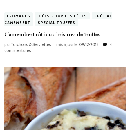
FROMAGES
IDÉES POUR LES FÊTES
SPÉCIAL
CAMEMBERT
SPÉCIAL TRUFFES
Camembert rôti aux brisures de truffes
par
Torchons & Serviettes
mis à jour le
09/12/2018
4
sur
commentaires
Camembert
rôti
aux
brisures
de
truffes