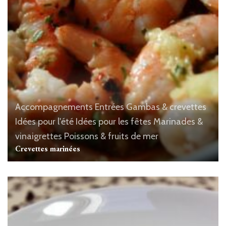
Accompagnements
Entrées
Gambas & crevettes
Idées pour l'été
Idées pour les fêtes
Marinades &
vinaigrettes
Poissons & fruits de mer
Crevettes marinées