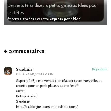
Desserts
Friandises & petits gâteaux
Idées pour
les fêtes
Sucettes givrées : recette express pour Noël
4 commentaires
Sandrine
Répondre
Publié le
23/12/2014 à 09:18
Super idée!! je me verrais bien réaliser cette merveilleuse
recette pour un petit plateau apéro festif!!
Merci!
Belle journée;)
Sandrine
http://ca-blogue-dans-ma-cuisine.com/