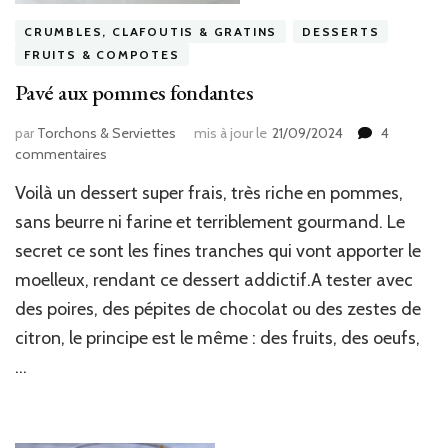
CRUMBLES, CLAFOUTIS & GRATINS
DESSERTS
FRUITS & COMPOTES
Pavé aux pommes fondantes
par
Torchons & Serviettes
mis à jour le
21/09/2024
4
sur
commentaires
Pavé
Voilà un dessert super frais, très riche en pommes,
aux
pommes
sans beurre ni farine et terriblement gourmand. Le
fondantes
secret ce sont les fines tranches qui vont apporter le
moelleux, rendant ce dessert addictif.A tester avec
des poires, des pépites de chocolat ou des zestes de
citron, le principe est le même : des fruits, des oeufs,
…