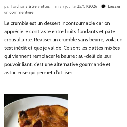
par
Torchons & Serviettes
mis à jour le
25/01/2026
Laisser
sur
un commentaire
Crumble
Le crumble est un dessert incontournable car on
(sans
beurre)
apprécie le contraste entre fruits fondants et pâte
pommes
croustillante. Réaliser un crumble sans beurre, voilà un
banane
test inédit et que je valide !Ce sont les dattes mixées
qui viennent remplacer le beurre : au-delà de leur
pouvoir liant, c’est une alternative gourmande et
astucieuse qui permet d’utiliser …