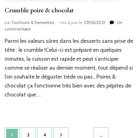
Crumble poire & chocolat
par
Torchons & Serviettes
mis à jour le
27/06/2021
Un
sur
commentaire
Crumble
Parmi les valeurs sûres dans les desserts sans prise de
poire
&
tête : le crumble !Celui-ci est préparé en quelques
chocolat
minutes, la cuisson est rapide et peut s’anticiper
comme se réaliser au dernier moment, tout dépend si
l’on souhaite le déguster tiède ou pas…Poires &
chocolat ça fonctionne très bien avec des pépites de
chocolat que …
Pagination
Page
Page
Page
1
2
4
…