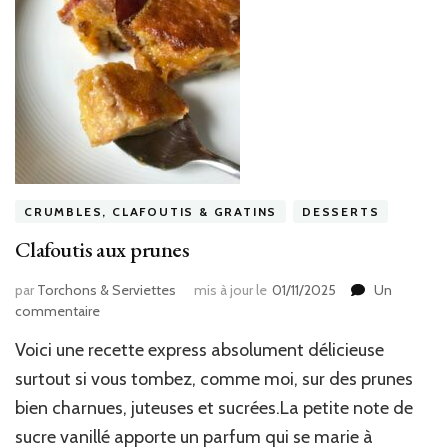
CRUMBLES, CLAFOUTIS & GRATINS
DESSERTS
Clafoutis aux prunes
par
Torchons & Serviettes
mis à jour le
01/11/2025
Un
sur
commentaire
Clafoutis
Voici une recette express absolument délicieuse
aux
prunes
surtout si vous tombez, comme moi, sur des prunes
bien charnues, juteuses et sucrées.La petite note de
sucre vanillé apporte un parfum qui se marie à