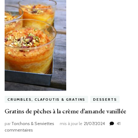
CRUMBLES, CLAFOUTIS & GRATINS
DESSERTS
Gratins de pêches à la crème d’amande vanillée
par
Torchons & Serviettes
mis à jour le
21/07/2024
41
sur
commentaires
Gratins