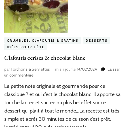
CRUMBLES, CLAFOUTIS & GRATINS
DESSERTS
IDÉES POUR L'ÉTÉ
Clafoutis cerises & chocolat blanc
par
Torchons & Serviettes
mis à jour le
14/07/2024
Laisser
sur
un commentaire
Clafoutis
La petite note originale et gourmande pour ce
cerises
&
classique ? et oui c’est le chocolat blanc !Il apporte sa
chocolat
touche lactée et sucrée du plus bel effet sur ce
blanc
dessert qui plait à tout le monde…La recette est très
simple et après 30 minutes de cuisson c’est prêt.