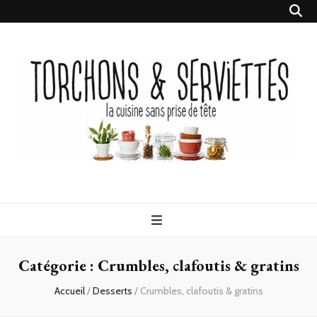
Torchons &
la cuisine sans prise de tête
Serviettes
Catégorie :
Crumbles, clafoutis & gratins
Accueil
/
Desserts
/
Crumbles, clafoutis & gratins