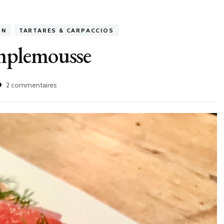
ON
TARTARES & CARPACCIOS
mplemousse
sur
2 commentaires
Saumon
fumé
au
pamplemousse