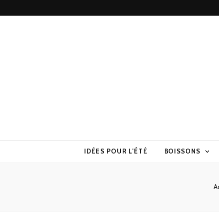
Torchons & S
la cuisine sans prise de tête
IDÉES POUR L’ÉTÉ
BOISSONS
A