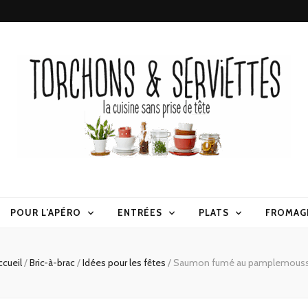
erviettes
POUR L’APÉRO
ENTRÉES
PLATS
FROMAG
ccueil
/
Bric-à-brac
/
Idées pour les fêtes
/
Saumon fumé au pamplemous