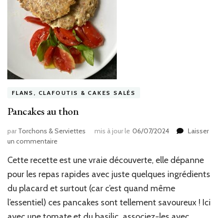
FLANS, CLAFOUTIS & CAKES SALÉS
Pancakes au thon
par
Torchons & Serviettes
mis à jour le
06/07/2024
Laisser
sur
un commentaire
Pancakes
Cette recette est une vraie découverte, elle dépanne
au
thon
pour les repas rapides avec juste quelques ingrédients
du placard et surtout (car c’est quand même
l’essentiel) ces pancakes sont tellement savoureux ! Ici
avec une tomate et du basilic, associez-les avec