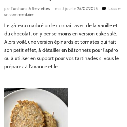
par
Torchons & Serviettes
mis à jour le
25/07/2025
Laisser
sur
un commentaire
Cake
Le gâteau marbré on le connait avec de la vanille et
marbré
salé
du chocolat, on y pense moins en version cake salé.
épinards
Alors voilà une version épinards et tomates qui fait
&
son petit effet, à détailler en bâtonnets pour l’apéro
tomates
ou à utiliser en support pour vos tartinades si vous le
préparez à l’avance et le …