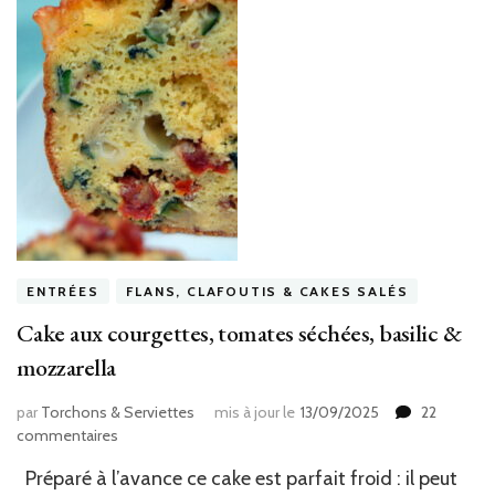
ENTRÉES
FLANS, CLAFOUTIS & CAKES SALÉS
Cake aux courgettes, tomates séchées, basilic &
mozzarella
par
Torchons & Serviettes
mis à jour le
13/09/2025
22
sur
commentaires
Cake
Préparé à l’avance ce cake est parfait froid : il peut
aux