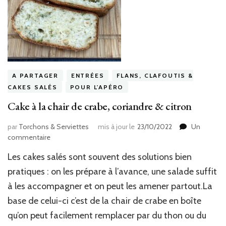
A PARTAGER
ENTRÉES
FLANS, CLAFOUTIS &
CAKES SALÉS
POUR L'APÉRO
Cake à la chair de crabe, coriandre & citron
par
Torchons & Serviettes
mis à jour le
23/10/2022
Un
sur
commentaire
Cake
Les cakes salés sont souvent des solutions bien
à
la
pratiques : on les prépare à l’avance, une salade suffit
chair
à les accompagner et on peut les amener partout.La
de
base de celui-ci c’est de la chair de crabe en boîte
crabe,
coriandre
qu’on peut facilement remplacer par du thon ou du
&