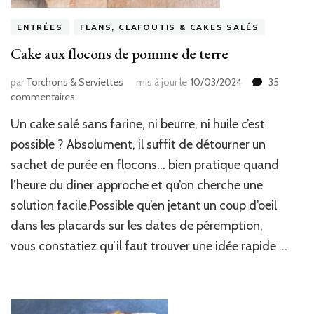
ENTRÉES
FLANS, CLAFOUTIS & CAKES SALÉS
Cake aux flocons de pomme de terre
par
Torchons & Serviettes
mis à jour le
10/03/2024
35
sur
commentaires
Cake
Un cake salé sans farine, ni beurre, ni huile c’est
aux
flocons
possible ? Absolument, il suffit de détourner un
de
sachet de purée en flocons… bien pratique quand
pomme
l’heure du diner approche et qu’on cherche une
de
terre
solution facile.Possible qu’en jetant un coup d’oeil
dans les placards sur les dates de péremption,
vous constatiez qu’il faut trouver une idée rapide …