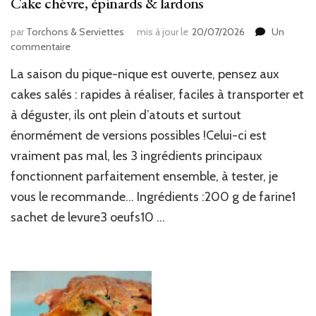
Cake chèvre, épinards & lardons
par
Torchons & Serviettes
mis à jour le
20/07/2026
Un
sur
commentaire
Cake
La saison du pique-nique est ouverte, pensez aux
chèvre,
épinards
cakes salés : rapides à réaliser, faciles à transporter et
&
à déguster, ils ont plein d’atouts et surtout
lardons
énormément de versions possibles !Celui-ci est
vraiment pas mal, les 3 ingrédients principaux
fonctionnent parfaitement ensemble, à tester, je
vous le recommande… Ingrédients :200 g de farine1
sachet de levure3 oeufs10 …