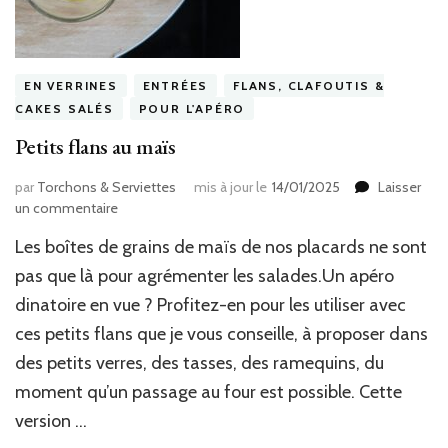
EN VERRINES
ENTRÉES
FLANS, CLAFOUTIS &
CAKES SALÉS
POUR L'APÉRO
Petits flans au maïs
par
Torchons & Serviettes
mis à jour le
14/01/2025
Laisser
sur
un commentaire
Petits
Les boîtes de grains de maïs de nos placards ne sont
flans
au
pas que là pour agrémenter les salades.Un apéro
maïs
dinatoire en vue ? Profitez-en pour les utiliser avec
ces petits flans que je vous conseille, à proposer dans
des petits verres, des tasses, des ramequins, du
moment qu’un passage au four est possible. Cette
version …