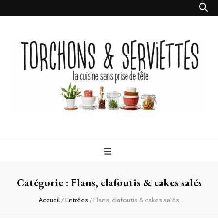
Torchons &
la cuisine sans prise de tête
Serviettes
Catégorie :
Flans, clafoutis & cakes salés
Accueil
/
Entrées
/
Flans, clafoutis & cakes salés