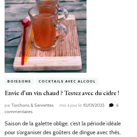
BOISSONS
COCKTAILS AVEC ALCOOL
Envie d’un vin chaud ? Testez avec du cidre !
par
Torchons & Serviettes
mis à jour le
10/01/2025
6
sur
commentaires
Envie
Saison de la galette oblige, c’est la période idéale
d’un
vin
pour s’organiser des goûters de dingue avec thés,