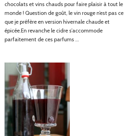
chaud
chocolats et vins chauds pour faire plaisir à tout le
?
monde ! Question de goût, le vin rouge n’est pas ce
Testez
avec
que je préfère en version hivernale chaude et
du
épicée.En revanche le cidre s’accommode
cidre
!
parfaitement de ces parfums …