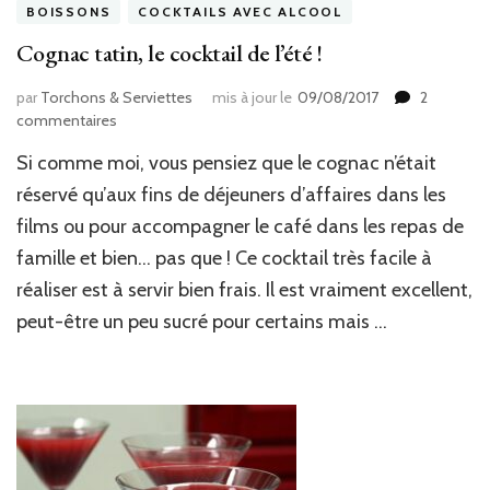
BOISSONS
COCKTAILS AVEC ALCOOL
Cognac tatin, le cocktail de l’été !
par
Torchons & Serviettes
mis à jour le
09/08/2017
2
sur
commentaires
Cognac
Si comme moi, vous pensiez que le cognac n’était
tatin,
le
réservé qu’aux fins de déjeuners d’affaires dans les
cocktail
films ou pour accompagner le café dans les repas de
de
famille et bien… pas que ! Ce cocktail très facile à
l’été
!
réaliser est à servir bien frais. Il est vraiment excellent,
peut-être un peu sucré pour certains mais …