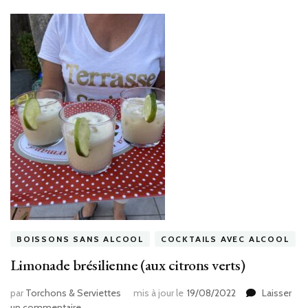
BOISSONS SANS ALCOOL
COCKTAILS AVEC ALCOOL
Limonade brésilienne (aux citrons verts)
par
Torchons & Serviettes
mis à jour le
19/08/2022
Laisser
sur
un commentaire