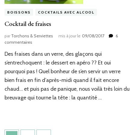
BOISSONS
COCKTAILS AVEC ALCOOL
Cocktail de fraises
par
Torchons & Serviettes
mis à jour le
09/08/2017
6
sur
commentaires
Cocktail
Des fraises dans un verre, des glaçons qui
de
fraises
s’entrechoquent : le dessert en apéro ?? Et oui
pourquoi pas ! Quel bonheur de s’en servir un verre
bien frais en fin d’après-midi quand il fait encore
chaud… et puis pas de panique, nous voilà très loin du
breuvage qui tourne la tête : la quantité …
Pagination