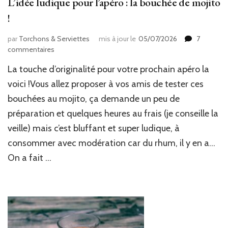
L’idée ludique pour l’apéro : la bouchée de mojito
!
par
Torchons & Serviettes
mis à jour le
05/07/2026
7
sur
commentaires
L’idée
La touche d’originalité pour votre prochain apéro la
ludique
pour
voici !Vous allez proposer à vos amis de tester ces
l’apéro
bouchées au mojito, ça demande un peu de
:
préparation et quelques heures au frais (je conseille la
la
bouchée
veille) mais c’est bluffant et super ludique, à
de
consommer avec modération car du rhum, il y en a…
mojito
!
On a fait …