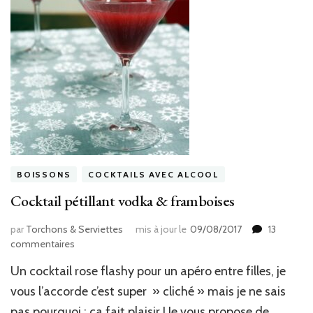
BOISSONS
COCKTAILS AVEC ALCOOL
Cocktail pétillant vodka & framboises
par
Torchons & Serviettes
mis à jour le
09/08/2017
13
sur
commentaires
Cocktail
Un cocktail rose flashy pour un apéro entre filles, je
pétillant
vodka
vous l’accorde c’est super » cliché » mais je ne sais
&
pas pourquoi : ça fait plaisir ! Je vous propose de