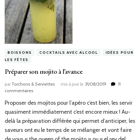
BOISSONS
COCKTAILS AVEC ALCOOL
IDÉES POUR
LES FÊTES
Préparer son mojito à l’avance
par
Torchons & Serviettes
mis à jour le
31/08/2019
11
sur
commentaires
Préparer
Proposer des mojitos pour l’apéro c’est bien, les servir
son
mojito
quasiment immédiatement c’est encore mieux ! Au-
à
delà la préparation différée qui permet d’anticiper, les
l’avance
saveurs ont eu le temps de se mélanger et vont faire
de vous « the queen of the mojito » ou « el rey del