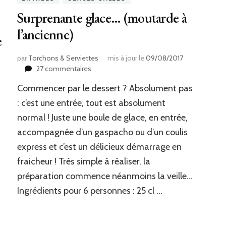
Surprenante glace… (moutarde à
l’ancienne)
e
par
Torchons & Serviettes
mis à jour le
09/08/2017
sur
27 commentaires
Surprenante
Commencer par le dessert ? Absolument pas
glace…
(moutarde
: c’est une entrée, tout est absolument
à
normal ! Juste une boule de glace, en entrée,
l’ancienne)
accompagnée d’un gaspacho ou d’un coulis
express et c’est un délicieux démarrage en
fraicheur ! Très simple à réaliser, la
préparation commence néanmoins la veille…
Ingrédients pour 6 personnes : 25 cl …