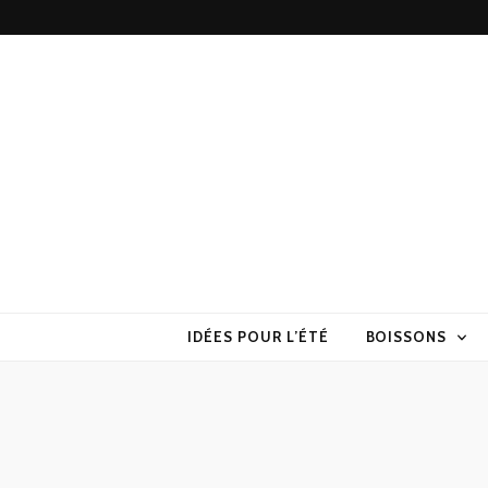
Torchons & S
la cuisine sans prise de tête
IDÉES POUR L’ÉTÉ
BOISSONS