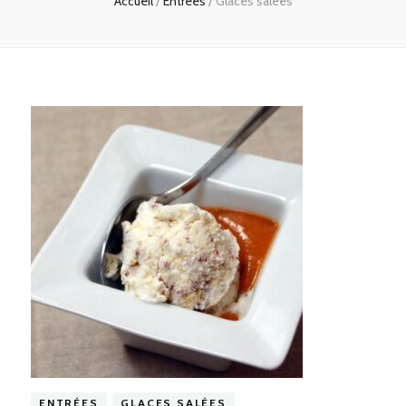
Accueil
/
Entrées
/
Glaces salées
ENTRÉES
GLACES SALÉES