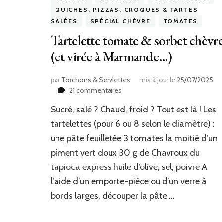
QUICHES, PIZZAS, CROQUES & TARTES
SALÉES
SPÉCIAL CHÈVRE
TOMATES
Tartelette tomate & sorbet chèvr
(et virée à Marmande…)
par
Torchons & Serviettes
mis à jour le
25/07/2025
sur
21 commentaires
Tartelette
Sucré, salé ? Chaud, froid ? Tout est là ! Les
tomate
&
tartelettes (pour 6 ou 8 selon le diamètre) :
sorbet
une pâte feuilletée 3 tomates la moitié d’un
chèvre
piment vert doux 30 g de Chavroux du
(et
virée
tapioca express huile d’olive, sel, poivre A
à
l’aide d’un emporte-pièce ou d’un verre à
Marmande…)
bords larges, découper la pâte …