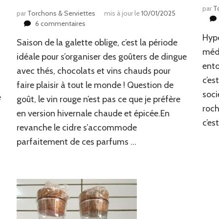
par
T
par
Torchons & Serviettes
mis à jour le
10/01/2025
sur
6 commentaires
Envie
Hypo
Saison de la galette oblige, c’est la période
d’un
méde
vin
idéale pour s’organiser des goûters de dingue
chaud
ento
avec thés, chocolats et vins chauds pour
?
c’es
faire plaisir à tout le monde ! Question de
Testez
soci
avec
e
goût, le vin rouge n’est pas ce que je préfère
du
roch
en version hivernale chaude et épicée.En
cidre
c’es
!
revanche le cidre s’accommode
parfaitement de ces parfums …