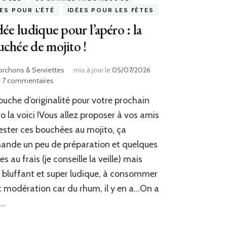
ES POUR L'ÉTÉ
IDÉES POUR LES FÊTES
dée ludique pour l’apéro : la
chée de mojito !
orchons & Serviettes
mis à jour le
05/07/2026
sur
7 commentaires
L’idée
ouche d’originalité pour votre prochain
ludique
pour
o la voici !Vous allez proposer à vos amis
l’apéro
ester ces bouchées au mojito, ça
:
nde un peu de préparation et quelques
la
bouchée
es au frais (je conseille la veille) mais
de
t bluffant et super ludique, à consommer
mojito
!
 modération car du rhum, il y en a…On a
 …