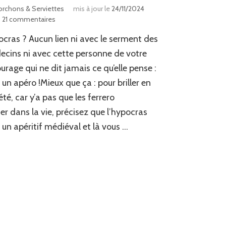
orchons & Serviettes
mis à jour le
24/11/2024
sur
21 commentaires
Hypocras
cras ? Aucun lien ni avec le serment des
cins ni avec cette personne de votre
urage qui ne dit jamais ce qu’elle pense :
t un apéro !Mieux que ça : pour briller en
été, car y’a pas que les ferrero
er dans la vie, précisez que l’hypocras
t un apéritif médiéval et là vous …