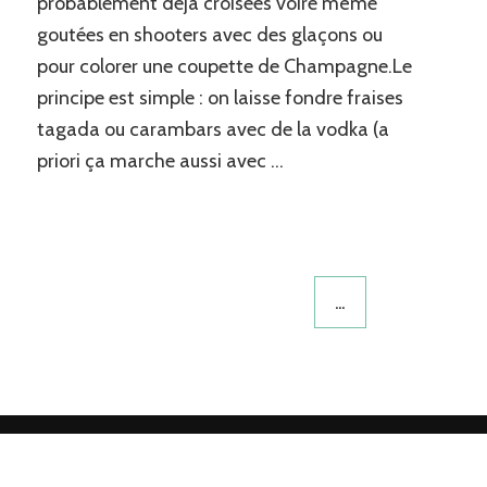
probablement déjà croisées voire même
goutées en shooters avec des glaçons ou
pour colorer une coupette de Champagne.Le
principe est simple : on laisse fondre fraises
tagada ou carambars avec de la vodka (a
priori ça marche aussi avec …
…
.
Blossom Mommy Blog | Développé par
Blossom Themes
.Propulsé par