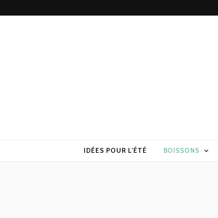
Torchons & S
la cuisine sans prise de tête
IDÉES POUR L’ÉTÉ
BOISSONS