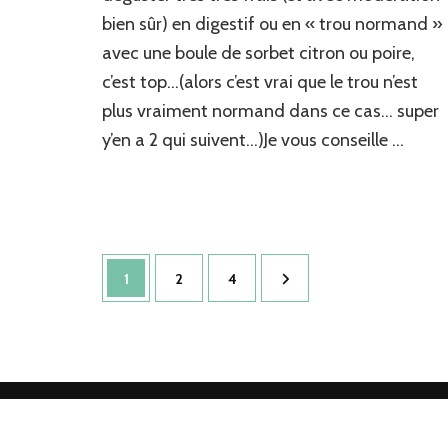
bien sûr) en digestif ou en « trou normand »
avec une boule de sorbet citron ou poire,
c’est top…(alors c’est vrai que le trou n’est
plus vraiment normand dans ce cas… super
y’en a 2 qui suivent…)Je vous conseille …
Pagination
Page
Page
Page
1
2
4
des
publications
2026 Copyright
Torchons & Serviettes