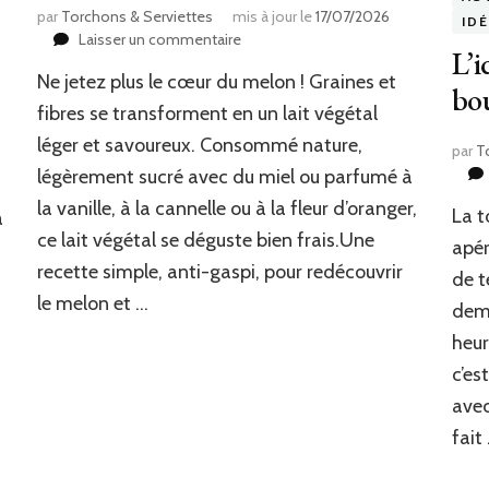
par
Torchons & Serviettes
mis à jour le
17/07/2026
IDÉ
sur
Laisser un commentaire
L’i
Lait
Ne jetez plus le cœur du melon ! Graines et
végétal
bou
de
fibres se transforment en un lait végétal
graines
léger et savoureux. Consommé nature,
par
T
de
légèrement sucré avec du miel ou parfumé à
melon
la vanille, à la cannelle ou à la fleur d’oranger,
La t
a
ce lait végétal se déguste bien frais.Une
apér
recette simple, anti-gaspi, pour redécouvrir
de t
le melon et …
dema
heur
c’es
avec
fait