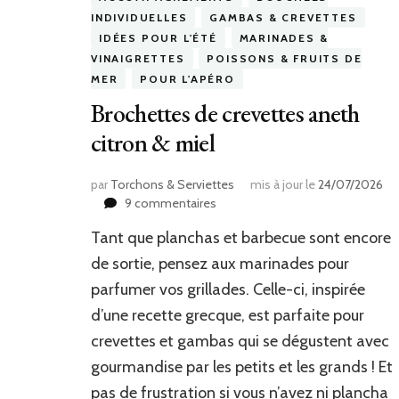
INDIVIDUELLES
GAMBAS & CREVETTES
IDÉES POUR L'ÉTÉ
MARINADES &
VINAIGRETTES
POISSONS & FRUITS DE
MER
POUR L'APÉRO
Brochettes de crevettes aneth
citron & miel
par
Torchons & Serviettes
mis à jour le
24/07/2026
sur
9 commentaires
Brochettes
Tant que planchas et barbecue sont encore
de
crevettes
de sortie, pensez aux marinades pour
aneth
parfumer vos grillades. Celle-ci, inspirée
citron
d’une recette grecque, est parfaite pour
&
miel
crevettes et gambas qui se dégustent avec
gourmandise par les petits et les grands ! Et
pas de frustration si vous n’avez ni plancha