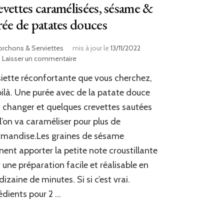
vettes caramélisées, sésame &
ée de patates douces
orchons & Serviettes
mis à jour le
13/11/2022
sur
Laisser un commentaire
Crevettes
siette réconfortante que vous cherchez,
caramélisées,
sésame
oilà. Une purée avec de la patate douce
&
 changer et quelques crevettes sautées
purée
l’on va caraméliser pour plus de
de
patates
rmandise.Les graines de sésame
douces
nent apporter la petite note croustillante
 une préparation facile et réalisable en
dizaine de minutes. Si si c’est vrai.
édients pour 2 …