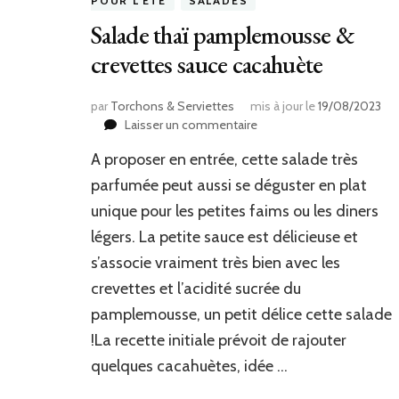
POUR L'ÉTÉ
SALADES
Salade thaï pamplemousse &
crevettes sauce cacahuète
par
Torchons & Serviettes
mis à jour le
19/08/2023
sur
Laisser un commentaire
Salade
A proposer en entrée, cette salade très
thaï
pamplemousse
parfumée peut aussi se déguster en plat
&
unique pour les petites faims ou les diners
crevettes
légers. La petite sauce est délicieuse et
sauce
cacahuète
s’associe vraiment très bien avec les
crevettes et l’acidité sucrée du
pamplemousse, un petit délice cette salade
!La recette initiale prévoit de rajouter
quelques cacahuètes, idée …