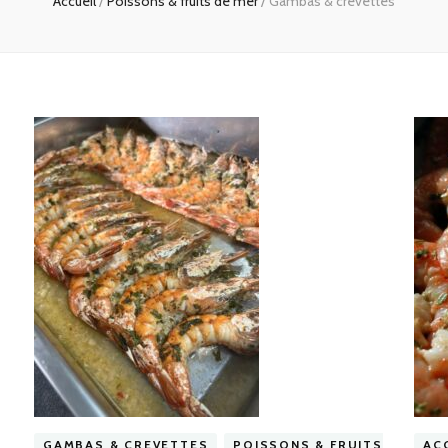
Accueil
/
Poissons & fruits de mer
/
Gambas & crevettes
GAMBAS & CREVETTES
POISSONS & FRUITS
AC