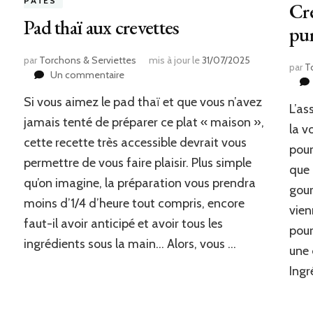
PÂTES
Cre
Pad thaï aux crevettes
pur
par
Torchons & Serviettes
mis à jour le
31/07/2025
par
T
sur
Un commentaire
Pad
Si vous aimez le pad thaï et que vous n’avez
thaï
L’as
aux
jamais tenté de préparer ce plat « maison »,
la v
crevettes
cette recette très accessible devrait vous
pour
permettre de vous faire plaisir. Plus simple
que 
qu’on imagine, la préparation vous prendra
gou
moins d’1/4 d’heure tout compris, encore
vien
faut-il avoir anticipé et avoir tous les
pour
ingrédients sous la main… Alors, vous …
une 
Ingr