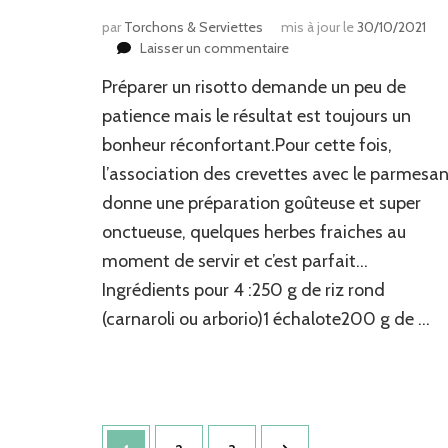
par
Torchons & Serviettes
mis à jour le
30/10/2021
sur
Laisser un commentaire
Risotto
Préparer un risotto demande un peu de
crevettes
&
patience mais le résultat est toujours un
parmesan
bonheur réconfortant.Pour cette fois,
l’association des crevettes avec le parmesa
donne une préparation goûteuse et super
onctueuse, quelques herbes fraiches au
moment de servir et c’est parfait…
Ingrédients pour 4 :250 g de riz rond
(carnaroli ou arborio)1 échalote200 g de …
Pagination