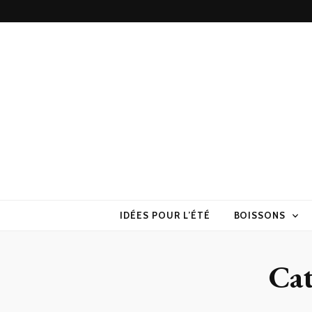
Torchons & S
la cuisine sans prise de tête
IDÉES POUR L’ÉTÉ
BOISSONS
Cat