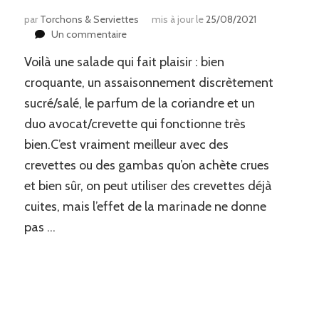
par
Torchons & Serviettes
mis à jour le
25/08/2021
sur
Un commentaire
Salade
Voilà une salade qui fait plaisir : bien
crevettes
&
croquante, un assaisonnement discrètement
avocat
sucré/salé, le parfum de la coriandre et un
n
duo avocat/crevette qui fonctionne très
bien.C’est vraiment meilleur avec des
crevettes ou des gambas qu’on achète crues
et bien sûr, on peut utiliser des crevettes déjà
cuites, mais l’effet de la marinade ne donne
pas …