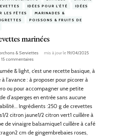
REVETTES
IDÉES POUR L'ÉTÉ
IDÉES
R LES FÊTES
MARINADES &
AIGRETTES
POISSONS & FRUITS DE
vettes marinées
orchons & Serviettes
mis à jour le
19/04/2025
sur
15 commentaires
Crevettes
umée & light, c’est une recette basique, à
marinées
e à l’avance : à proposer pour picorer à
éro ou pour accompagner une petite
de d’asperges en entrée sans aucune
abilité… Ingrédients :250 g de crevettes
s1/2 citron jaune1/2 citron vert1 cuillère à
e de vinaigre balsamique1 cuillère à café
tragon2 cm de gingembrebaies roses,