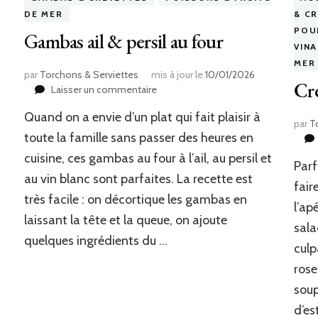
DE MER
& C
POU
Gambas ail & persil au four
VIN
MER
par
Torchons & Serviettes
mis à jour le
10/01/2026
Cre
sur
Laisser un commentaire
Gambas
Quand on a envie d’un plat qui fait plaisir à
ail
par
T
&
toute la famille sans passer des heures en
persil
cuisine, ces gambas au four à l’ail, au persil et
au
Parf
au vin blanc sont parfaites. La recette est
four
fair
très facile : on décortique les gambas en
l’ap
laissant la tête et la queue, on ajoute
sala
quelques ingrédients du …
culp
rose
soup
d’es