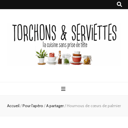
Torchons &
la cuisine sans prise de tête
Serviettes
Accueil
/
Pour l'apéro
/
A partager
/
Houmous de cœurs de palmier