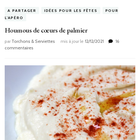
A PARTAGER
IDÉES POUR LES FÊTES
POUR
L'APÉRO
Houmous de cœurs de palmier
par
Torchons & Serviettes
mis à jour le
12/12/2021
16
sur
commentaires
Houmous
de
cœurs
de
palmier