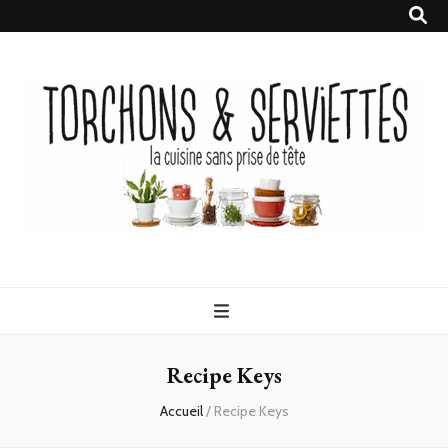
Torchons &
la cuisine sans prise de tête
Serviettes
Recipe Keys
Accueil
/
Recipe Keys