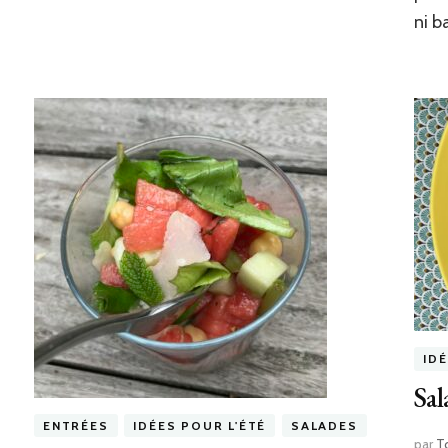
ni b
IDÉ
Sal
ENTRÉES
IDÉES POUR L'ÉTÉ
SALADES
par
T