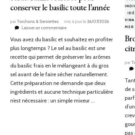
conserver le basilic toute l’année
INDI
IDÉ
VIN
par
Torchons & Serviettes
mis à jour le
26/07/2026
MER
sur
Laisser un commentaire
Sel
Bro
Vous avez du basilic et souhaitez en profiter
au
cit
basilic
plus longtemps ? Le sel au basilic est une
:
recette qui permet de préserver les arômes
l’astuce
par
T
du basilic frais en le mélangeant à du gros
pour
conserver
sel avant de le faire sécher naturellement.
le
Tant
Cette préparation ne demande que deux
basilic
de s
toute
ingrédients et aucune technique particulière
l’année
parf
n’est nécessaire : un simple mixeur …
d’un
crev
gour
pas 