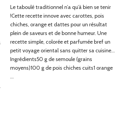
Taboulé
Le taboulé traditionnel n’a qu’à bien se tenir
oriental
pois
!Cette recette innove avec carottes, pois
chiches,
chiches, orange et dattes pour un résultat
carottes,
plein de saveurs et de bonne humeur. Une
orange
et
recette simple, colorée et parfumée bref un
s
dattes
petit voyage oriental sans quitter sa cuisine…
Ingrédients50 g de semoule (grains
moyens)100 g de pois chiches cuits1 orange
…
a