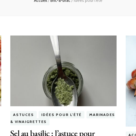
Accueil
/
Bric-à-brac
/
Idées pour l’été
ASTUCES
IDÉES POUR L'ÉTÉ
MARINADES
& VINAIGRETTES
Sel au basilic : l’astuce pour
AC