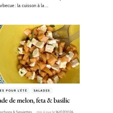
arbecue : la cuisson à la …
ES POUR L'ÉTÉ
SALADES
ade de melon, feta & basilic
orchons & Serviettes
mis à jour le
16/07/2026