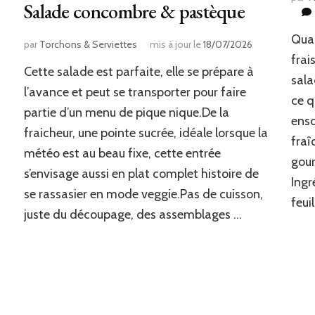
Salade concombre & pastèque
Quan
par
Torchons & Serviettes
mis à jour le
18/07/2026
frai
Cette salade est parfaite, elle se prépare à
sala
l’avance et peut se transporter pour faire
ce q
partie d’un menu de pique nique.De la
enso
fraicheur, une pointe sucrée, idéale lorsque la
fraî
météo est au beau fixe, cette entrée
gour
s’envisage aussi en plat complet histoire de
Ingr
se rassasier en mode veggie.Pas de cuisson,
feui
juste du découpage, des assemblages …