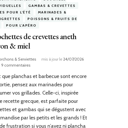
VIDUELLES
GAMBAS & CREVETTES
ES POUR L'ÉTÉ
MARINADES &
AIGRETTES
POISSONS & FRUITS DE
POUR L'APÉRO
chettes de crevettes aneth
ron & miel
orchons & Serviettes
mis à jour le
24/07/2026
sur
9 commentaires
Brochettes
 que planchas et barbecue sont encore
de
crevettes
ortie, pensez aux marinades pour
aneth
umer vos grillades. Celle-ci, inspirée
citron
e recette grecque, est parfaite pour
&
miel
ettes et gambas qui se dégustent avec
mandise par les petits et les grands ! Et
de frustration si vous n’avez ni plancha