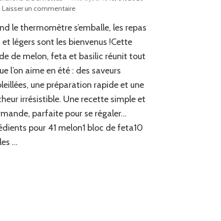
sur
Laisser un commentaire
Salade
d le thermomètre s’emballe, les repas
de
melon,
s et légers sont les bienvenus !Cette
feta
de de melon, feta et basilic réunit tout
&
ue l’on aime en été : des saveurs
basilic
leillées, une préparation rapide et une
cheur irrésistible. Une recette simple et
mande, parfaite pour se régaler…
édients pour 41 melon1 bloc de feta10
lles …