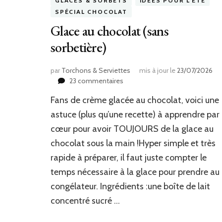
GLACES & SORBETS
IDÉES POUR L'ÉTÉ
SPÉCIAL CHOCOLAT
Glace au chocolat (sans
sorbetière)
par
Torchons & Serviettes
mis à jour le
23/07/2026
sur
23 commentaires
Glace
Fans de crème glacée au chocolat, voici une
au
chocolat
astuce (plus qu’une recette) à apprendre par
(sans
cœur pour avoir TOUJOURS de la glace au
sorbetière)
chocolat sous la main !Hyper simple et très
rapide à préparer, il faut juste compter le
temps nécessaire à la glace pour prendre au
congélateur. Ingrédients :une boîte de lait
concentré sucré …