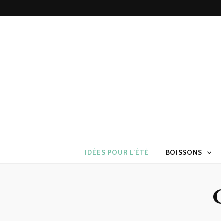
Torchons & S
la cuisine sans prise de tête
IDÉES POUR L’ÉTÉ
BOISSONS