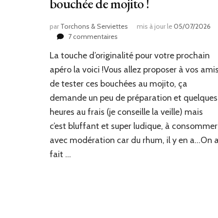
bouchée de mojito !
par
Torchons & Serviettes
mis à jour le
05/07/2026
sur
7 commentaires
L’idée
La touche d’originalité pour votre prochain
ludique
pour
apéro la voici !Vous allez proposer à vos ami
l’apéro
de tester ces bouchées au mojito, ça
:
demande un peu de préparation et quelques
la
bouchée
heures au frais (je conseille la veille) mais
de
c’est bluffant et super ludique, à consommer
mojito
!
avec modération car du rhum, il y en a…On 
fait …