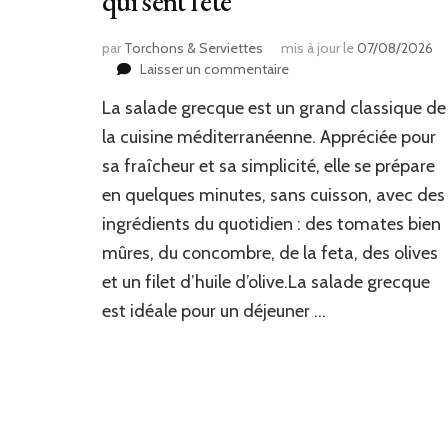
qui sent l’été
par
Torchons & Serviettes
mis à jour le
07/08/2026
sur
Laisser un commentaire
Salade
La salade grecque est un grand classique de
grecque
:
la cuisine méditerranéenne. Appréciée pour
la
sa fraîcheur et sa simplicité, elle se prépare
recette
en quelques minutes, sans cuisson, avec des
simple
qui
ingrédients du quotidien : des tomates bien
sent
mûres, du concombre, de la feta, des olives
l’été
et un filet d’huile d’olive.La salade grecque
est idéale pour un déjeuner …