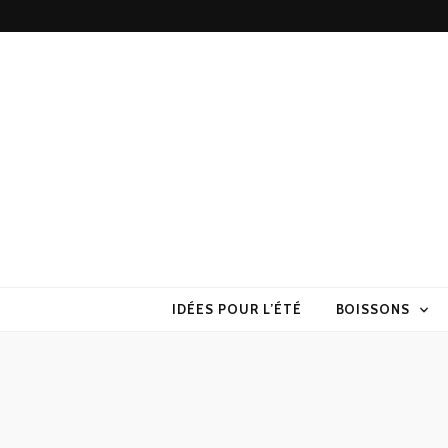
Torchons & S
la cuisine sans prise de tête
IDÉES POUR L’ÉTÉ
BOISSONS