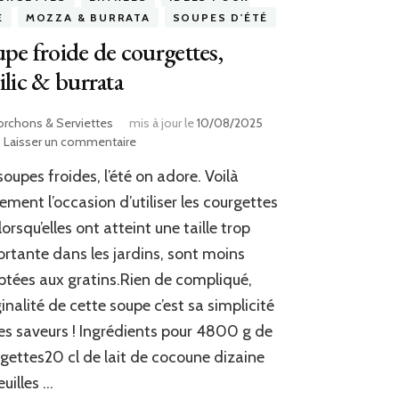
É
MOZZA & BURRATA
SOUPES D'ÉTÉ
pe froide de courgettes,
ilic & burrata
orchons & Serviettes
mis à jour le
10/08/2025
sur
Laisser un commentaire
Soupe
soupes froides, l’été on adore. Voilà
froide
de
ement l’occasion d’utiliser les courgettes
courgettes,
 lorsqu’elles ont atteint une taille trop
basilic
rtante dans les jardins, sont moins
&
burrata
tées aux gratins.Rien de compliqué,
iginalité de cette soupe c’est sa simplicité
es saveurs ! Ingrédients pour 4800 g de
gettes20 cl de lait de cocoune dizaine
euilles …