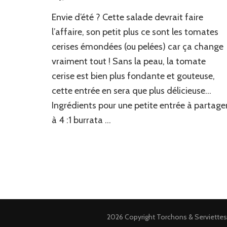
Salade
Envie d’été ? Cette salade devrait faire
de
tomates
l’affaire, son petit plus ce sont les tomates
cerises
cerises émondées (ou pelées) car ça change
pesto
vraiment tout ! Sans la peau, la tomate
&
burrata
cerise est bien plus fondante et gouteuse,
cette entrée en sera que plus délicieuse…
Ingrédients pour une petite entrée à partage
à 4 :1 burrata …
2026 Copyright
Torchons & Serviettes