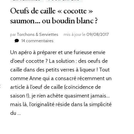
Oeufs de caille « cocotte »
saumon… ou boudin blanc ?
par
Torchons & Serviettes
mis à jour le
09/08/2017
sur
14 commentaires
Oeufs
Un apéro à préparer et une furieuse envie
de
caille
d’oeuf cocotte ? La solution : des oeufs de
« cocotte »
caille dans des petits verres à liqueur ! Tout
saumon…
comme Anne qui a consacré récemment un
ou
boudin
t
article à l’oeuf de caille (coïncidence de
blanc
saison !), je n’en achète quasiment jamais…
?
mais là, l’originalité réside dans la simplicité
du …