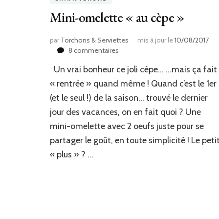
Mini-omelette « au cèpe »
par
Torchons & Serviettes
mis à jour le
10/08/2017
sur
8 commentaires
Mini-
Un vrai bonheur ce joli cèpe… …mais ça fait
omelette
« au
« rentrée » quand même ! Quand c’est le 1er
cèpe »
(et le seul !) de la saison… trouvé le dernier
jour des vacances, on en fait quoi ? Une
mini-omelette avec 2 oeufs juste pour se
partager le goût, en toute simplicité ! Le peti
« plus » ? …