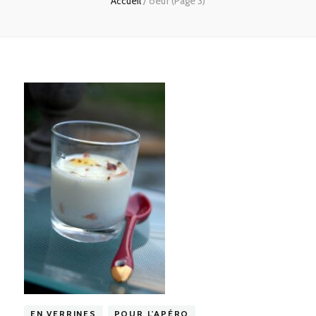
Accueil
/
oeuf
(Page 3)
EN VERRINES
POUR L'APÉRO