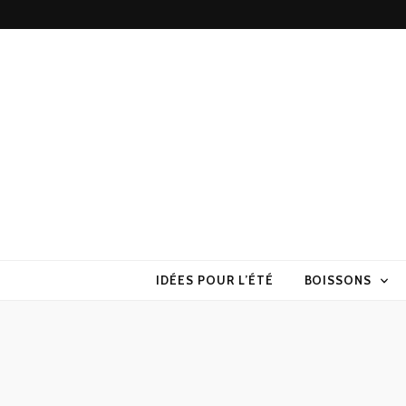
Torchons & S
la cuisine sans prise de tête
IDÉES POUR L’ÉTÉ
BOISSONS