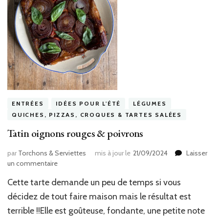
ENTRÉES
IDÉES POUR L'ÉTÉ
LÉGUMES
QUICHES, PIZZAS, CROQUES & TARTES SALÉES
Tatin oignons rouges & poivrons
par
Torchons & Serviettes
mis à jour le
21/09/2024
Laisser
sur
un commentaire
Tatin
Cette tarte demande un peu de temps si vous
oignons
rouges
décidez de tout faire maison mais le résultat est
&
terrible !!Elle est goûteuse, fondante, une petite note
poivrons