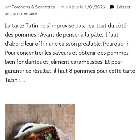
par
Torchons & Serviettes
mis à jour le
11/01/2026
Laisser
sur
un commentaire
Tarte
La tarte Tatin ne s’improvise pas… surtout du côté
tatin
aux
des pommes ! Avant de penser à la pâte, il faut
pommes
d’abord leur offrir une cuisson préalable. Pourquoi ?
Pour concentrer les saveurs et obtenir des pommes
bien fondantes et joliment caramélisées. Et pour
garantir ce résultat, il faut 8 pommes pour cette tarte
Tatin : …