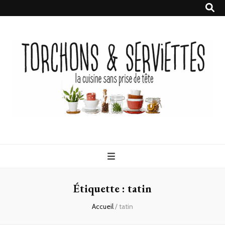
Torchons &
la cuisine sans prise de tête
Serviettes
Étiquette :
tatin
Accueil
/
tatin