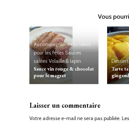
Vous pourri
Accompagnements
Idées
pour les fêtes
Sauces
Dessert
salées
Volaille & lapin
Tarte t
Sauce vin rouge & chocolat
gingem
pour le magret
Laisser un commentaire
Votre adresse e-mail ne sera pas publiée.
Les