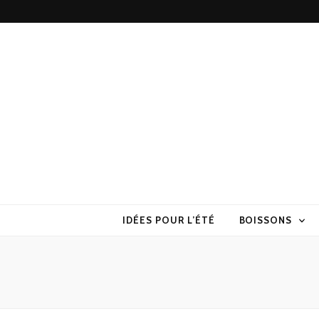
Torchons & S
la cuisine sans prise de tête
IDÉES POUR L’ÉTÉ
BOISSONS