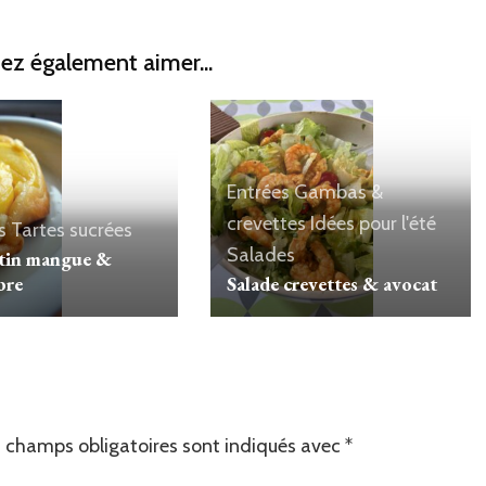
ez également aimer...
Entrées
Gambas &
crevettes
Idées pour l'été
s
Tartes sucrées
Salades
atin mangue &
bre
Salade crevettes & avocat
 champs obligatoires sont indiqués avec
*