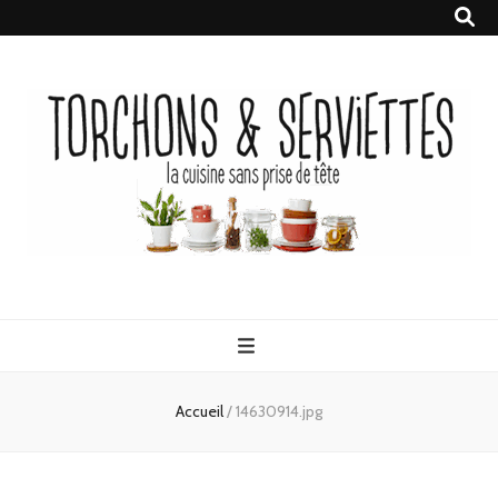
Torchons &
la cuisine sans prise de tête
Serviettes
Accueil
/
14630914.jpg