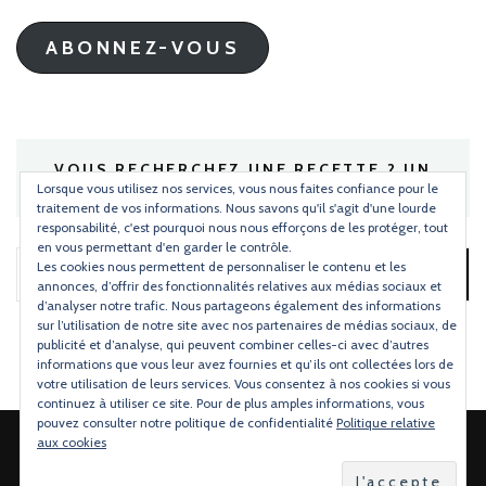
mail
ABONNEZ-VOUS
VOUS RECHERCHEZ UNE RECETTE ? UN
INGRÉDIENT ?
Lorsque vous utilisez nos services, vous nous faites confiance pour le
traitement de vos informations. Nous savons qu'il s'agit d'une lourde
responsabilité, c'est pourquoi nous nous efforçons de les protéger, tout
en vous permettant d'en garder le contrôle.
Les cookies nous permettent de personnaliser le contenu et les
Rechercher :
annonces, d’offrir des fonctionnalités relatives aux médias sociaux et
d’analyser notre trafic. Nous partageons également des informations
sur l’utilisation de notre site avec nos partenaires de médias sociaux, de
publicité et d’analyse, qui peuvent combiner celles-ci avec d’autres
informations que vous leur avez fournies et qu’ils ont collectées lors de
votre utilisation de leurs services. Vous consentez à nos cookies si vous
continuez à utiliser ce site. Pour de plus amples informations, vous
pouvez consulter notre politique de confidentialité
Politique relative
aux cookies
2026 Copyright
Torchons & Serviettes
.
Blossom Mommy Blog |
Développé par
Blossom Themes
.Propulsé par
WordPress
.