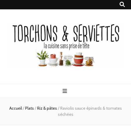
Torchons &
la cuisine sans prise de tête
Serviettes
Accueil
/
Plats
/
Riz & pâtes
/
Raviolis sauce épinards & tomates
séchées