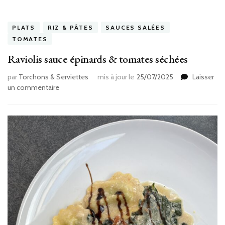
PLATS
RIZ & PÂTES
SAUCES SALÉES
TOMATES
Raviolis sauce épinards & tomates séchées
par
Torchons & Serviettes
mis à jour le
25/07/2025
Laisser
sur
un commentaire
Raviolis
sauce
épinards
&
tomates
séchées