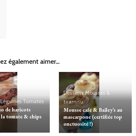
ez également aimer...
Desserts
Mousses &
Légumes
Tomates
tiramisu
o de haricots
Mousse café & Bailey’s au
 la tomate & chips
mascarpone (certifiée top
onctuosité !)