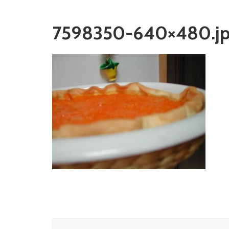
7598350-640×480.j
Navigation