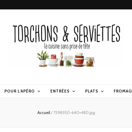
erviettes
POUR L’APÉRO
ENTRÉES
PLATS
FROMAG
Accueil
/
7598350-640×480.jpg