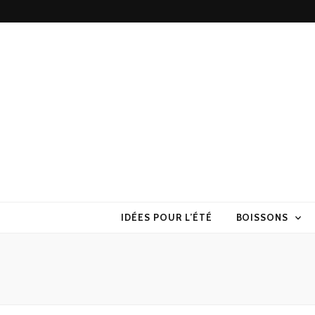
Torchons & S
la cuisine sans prise de tête
IDÉES POUR L’ÉTÉ
BOISSONS