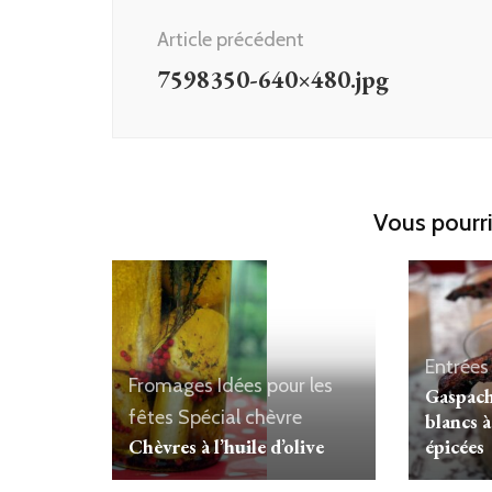
d'article
Article précédent
7598350-640×480.jpg
Vous pourri
Entrées
Fromages
Idées pour les
Gaspach
fêtes
Spécial chèvre
blancs à
épicées
Chèvres à l’huile d’olive