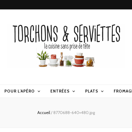
erviettes
POUR L’APÉRO
ENTRÉES
PLATS
FROMAG
Accueil
/
8770688-640×480.jpg