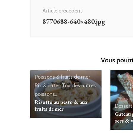
d'article
Article précédent
8770688-640×480.jpg
Vous pourri
Courgettes
Légumes
Poissons & fruits de mer
Riz & pâtes
Tous les autres
poissons...
Risotto au pesto & aux
Dessert
fruits de mer
Gâteau 
secs & 