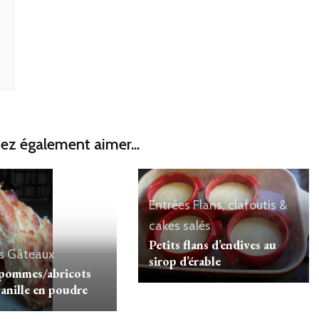
ez également aimer...
Entrées
Flans, clafoutis &
cakes salés
Petits flans d’endives au
s
Gâteaux
sirop d’érable
pommes/abricots
vanille en poudre