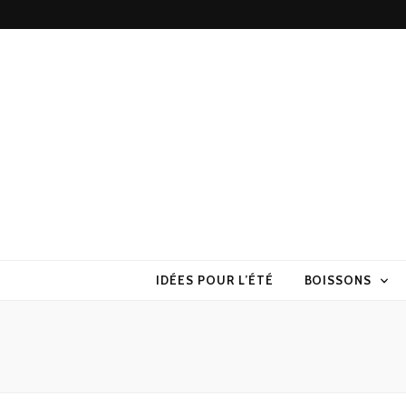
Torchons & S
la cuisine sans prise de tête
IDÉES POUR L’ÉTÉ
BOISSONS