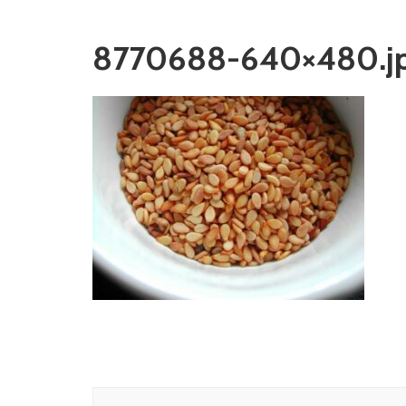
8770688-640×480.j
Navigation