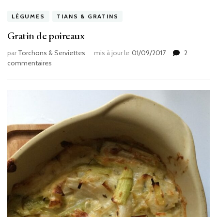
LÉGUMES
TIANS & GRATINS
Gratin de poireaux
par
Torchons & Serviettes
mis à jour le
01/09/2017
2
sur
commentaires
Gratin
de
poireaux