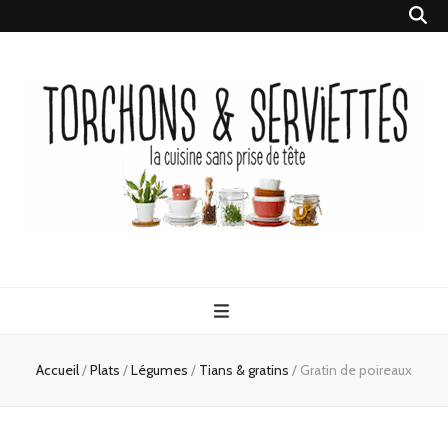
Torchons &
la cuisine sans prise de tête
Serviettes
Accueil
/
Plats
/
Légumes
/
Tians & gratins
/
Gratin de poireaux