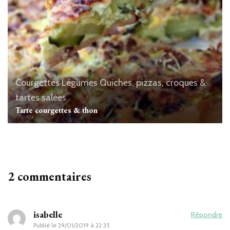
Courgettes
Légumes
Quiches, pizzas, croques &
tartes salées
Tarte courgettes & thon
2 commentaires
isabelle
Répondre
Publié le
29/01/2019 à 22:35