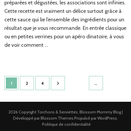
lentilles
préparées et dégustées, les associations sont infinies.
&
Cette recette est vraiment un délice surtout grâce à
sa
cette sauce qui lie l’ensemble des ingrédients pour un
super
sauce
résultat que je vous recommande. En entrée classique
au
ou en petites verrines pour un apéro dinatoire, à vous
tahini
de voir comment …
Pagination
Page
Page
Page
1
2
4
…
des
publications
2026 Copyright
Torchons & Serviettes
.
Blossom Mommy Blog |
Développé par
Blossom Themes
.Propulsé par
WordPress
.
Politique de confidentialité