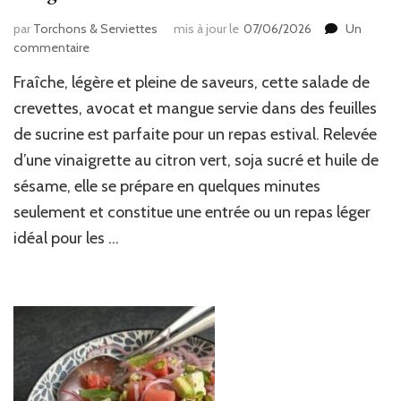
par
Torchons & Serviettes
mis à jour le
07/06/2026
Un
sur
commentaire
Barquettes
Fraîche, légère et pleine de saveurs, cette salade de
de
sucrine
crevettes, avocat et mangue servie dans des feuilles
aux
de sucrine est parfaite pour un repas estival. Relevée
crevettes,
d’une vinaigrette au citron vert, soja sucré et huile de
avocat
et
sésame, elle se prépare en quelques minutes
mangue
seulement et constitue une entrée ou un repas léger
idéal pour les …