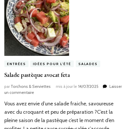
ENTRÉES
IDÉES POUR L'ÉTÉ
SALADES
Salade pastèque avocat feta
par
Torchons & Serviettes
mis à jour le
14/07/2025
Laisser
sur
un commentaire
Salade
Vous avez envie d’une salade fraiche, savoureuse
pastèque
avocat
avec du croquant et peu de préparation ?C’est la
feta
pleine saison de la pastèque c’est le moment d’en
profiter. La petite sauce sucrée-salée s’accorde