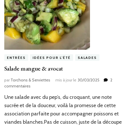
ENTRÉES
IDÉES POUR L'ÉTÉ
SALADES
Salade mangue & avocat
par
Torchons & Serviettes
mis à jour le
30/03/2025
2
sur
commentaires
Salade
Une salade avec du pep’s, du croquant, une note
mangue
&
sucrée et de la douceur, voilà la promesse de cette
avocat
association parfaite pour accompagner poissons et
viandes blanches.Pas de cuisson, juste de la découpe