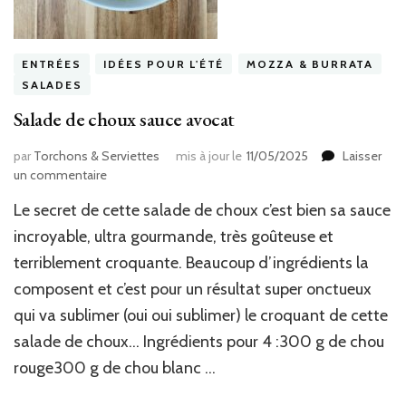
ENTRÉES
IDÉES POUR L'ÉTÉ
MOZZA & BURRATA
SALADES
Salade de choux sauce avocat
par
Torchons & Serviettes
mis à jour le
11/05/2025
Laisser
sur
un commentaire
Salade
Le secret de cette salade de choux c’est bien sa sauce
de
choux
incroyable, ultra gourmande, très goûteuse et
sauce
terriblement croquante. Beaucoup d’ingrédients la
avocat
composent et c’est pour un résultat super onctueux
qui va sublimer (oui oui sublimer) le croquant de cette
salade de choux… Ingrédients pour 4 :300 g de chou
rouge300 g de chou blanc …