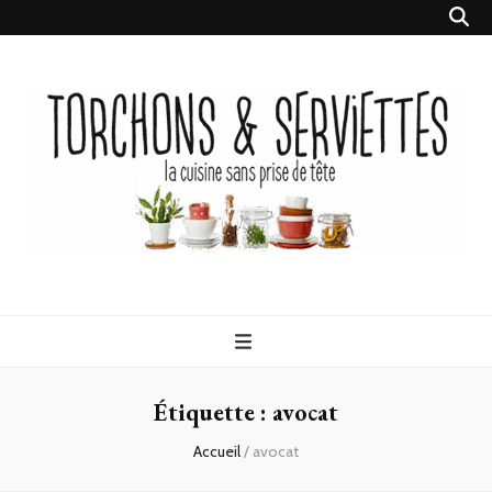
Torchons &
la cuisine sans prise de tête
Serviettes
Étiquette :
avocat
Accueil
/
avocat