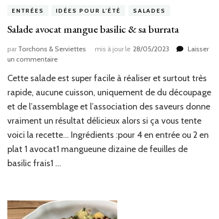
ENTRÉES
IDÉES POUR L'ÉTÉ
SALADES
Salade avocat mangue basilic & sa burrata
par
Torchons & Serviettes
mis à jour le
28/05/2023
Laisser
sur
un commentaire
Salade
Cette salade est super facile à réaliser et surtout très
avocat
mangue
rapide, aucune cuisson, uniquement de du découpage
basilic
et de l’assemblage et l’association des saveurs donne
&
vraiment un résultat délicieux alors si ça vous tente
sa
burrata
voici la recette… Ingrédients :pour 4 en entrée ou 2 en
plat 1 avocat1 mangueune dizaine de feuilles de
basilic frais1 …