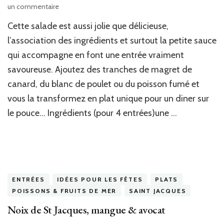
sur
un commentaire
Salade
Cette salade est aussi jolie que délicieuse,
clémentines,
betterave,
l’association des ingrédients et surtout la petite sauce
avocat
qui accompagne en font une entrée vraiment
&
savoureuse. Ajoutez des tranches de magret de
noix
canard, du blanc de poulet ou du poisson fumé et
vous la transformez en plat unique pour un diner sur
le pouce… Ingrédients (pour 4 entrées)une …
ENTRÉES
IDÉES POUR LES FÊTES
PLATS
POISSONS & FRUITS DE MER
SAINT JACQUES
Noix de St Jacques, mangue & avocat