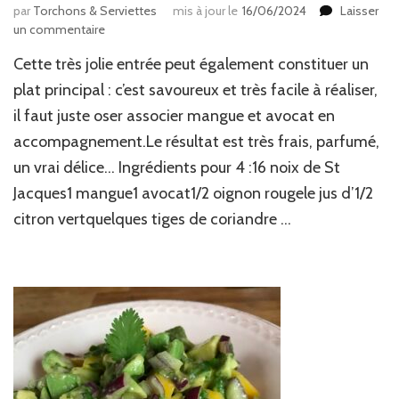
par
Torchons & Serviettes
mis à jour le
16/06/2024
Laisser
sur
un commentaire
Noix
Cette très jolie entrée peut également constituer un
de
St
plat principal : c’est savoureux et très facile à réaliser,
Jacques,
il faut juste oser associer mangue et avocat en
mangue
accompagnement.Le résultat est très frais, parfumé,
&
avocat
un vrai délice… Ingrédients pour 4 :16 noix de St
Jacques1 mangue1 avocat1/2 oignon rougele jus d’1/2
citron vertquelques tiges de coriandre …