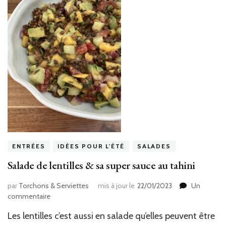
ENTRÉES
IDÉES POUR L'ÉTÉ
SALADES
Salade de lentilles & sa super sauce au tahini
par
Torchons & Serviettes
mis à jour le
22/01/2023
Un
sur
commentaire
Salade
Les lentilles c’est aussi en salade qu’elles peuvent être
de