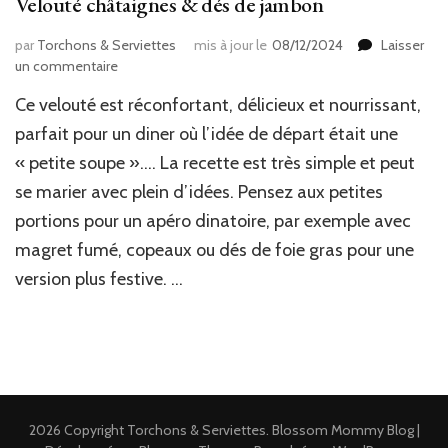
Velouté châtaignes & dés de jambon
par
Torchons & Serviettes
mis à jour le
08/12/2024
Laisser
sur
un commentaire
Velouté
Ce velouté est réconfortant, délicieux et nourrissant,
châtaignes
&
parfait pour un diner où l’idée de départ était une
dés
« petite soupe »…. La recette est très simple et peut
de
se marier avec plein d’idées. Pensez aux petites
jambon
portions pour un apéro dinatoire, par exemple avec
magret fumé, copeaux ou dés de foie gras pour une
version plus festive. …
2026 Copyright
Torchons & Serviettes
.
Blossom Mommy Blog |