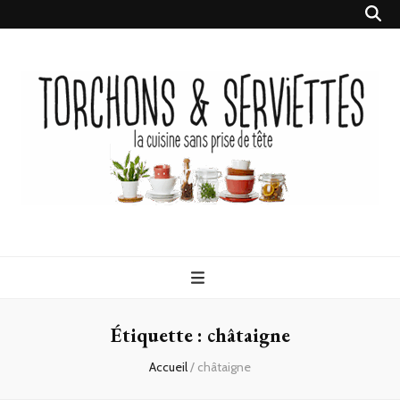
Torchons &
la cuisine sans prise de tête
Serviettes
Étiquette :
châtaigne
Accueil
/
châtaigne