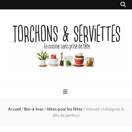
Torchons &
la cuisine sans prise de tête
Serviettes
Accueil
/
Bric-à-brac
/
Idées pour les fêtes
/
Velouté châtaignes &
dés de jambon