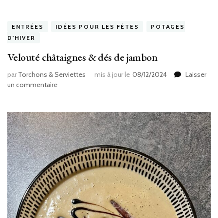
ENTRÉES
IDÉES POUR LES FÊTES
POTAGES
D'HIVER
Velouté châtaignes & dés de jambon
par
Torchons & Serviettes
mis à jour le
08/12/2024
Laisser
sur
un commentaire
Velouté
châtaignes
&
dés
de
jambon