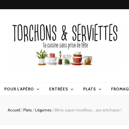
erviettes
POUR L’APÉRO
ENTRÉES
PLATS
FROMAG
Accueil
/
Plats
/
Légumes
/
Blinis super moelleux… aux artichauts !