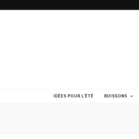
Torchons & S
la cuisine sans prise de tête
IDÉES POUR L’ÉTÉ
BOISSONS