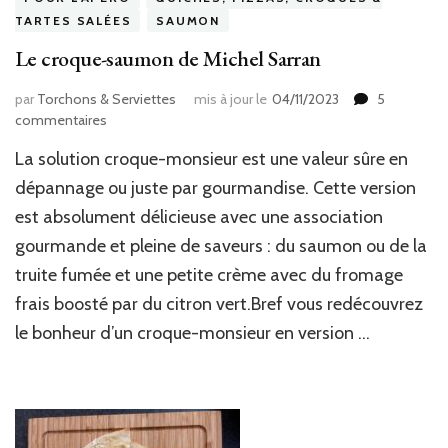
TARTES SALÉES
SAUMON
Le croque-saumon de Michel Sarran
par
Torchons & Serviettes
mis à jour le
04/11/2023
5
sur
commentaires
Le
La solution croque-monsieur est une valeur sûre en
croque-
saumon
dépannage ou juste par gourmandise. Cette version
de
est absolument délicieuse avec une association
Michel
gourmande et pleine de saveurs : du saumon ou de la
Sarran
truite fumée et une petite crème avec du fromage
frais boosté par du citron vert.Bref vous redécouvrez
le bonheur d’un croque-monsieur en version …