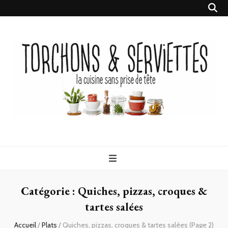
Torchons &
la cuisine sans prise de tête
Serviettes
Catégorie :
Quiches, pizzas, croques &
tartes salées
Accueil
/
Plats
/
Quiches, pizzas, croques & tartes salées
(Page 2)