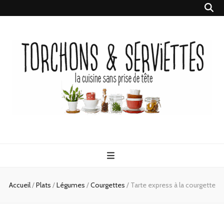
Torchons &
la cuisine sans prise de tête
Serviettes
Accueil
/
Plats
/
Légumes
/
Courgettes
/
Tarte express à la courgette