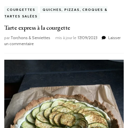
COURGETTES
QUICHES, PIZZAS, CROQUES &
TARTES SALÉES
Tarte express à la courgette
par
Torchons & Serviettes
mis à jour le
17/09/2023
Laisser
sur
un commentaire
Tarte
express
à
la
courgette