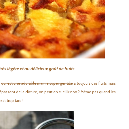
rès légère et au délicieux goût de fruits…
e
qui est une adorable mamie super gentille
a toujours des fruits mûrs
passent de la clôture, on peut en cueillir non ? Même pas quand les
est trop tard !