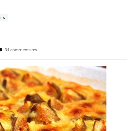
TS
sur
34 commentaires
Figues
gratinées…