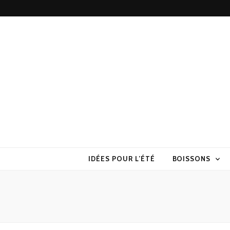
Torchons & S
la cuisine sans prise de tête
IDÉES POUR L’ÉTÉ
BOISSONS