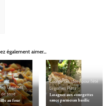
ez également aimer...
Courgettes
Idées pour l'été
tes
Légumes
Légumes
Plats
de terre
Lasagnes aux courgettes
sauce parmesan basilic
ille au four