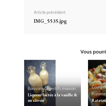
Navigation
d'article
Article précédent
IMG_5535.jpg
Vous pourri
Courget
Boissons
Digestifs maison
Pomme 
Liqueur lactée à la vanille &
Ratatou
au citron