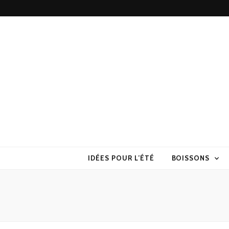
Torchons & S
la cuisine sans prise de tête
IDÉES POUR L’ÉTÉ
BOISSONS