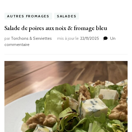
AUTRES FROMAGES
SALADES
Salade de poires aux noix & fromage bleu
par
Torchons & Serviettes
mis à jour le
22/11/2025
Un
sur
commentaire
Salade
de
poires
aux
noix
&
fromage
bleu