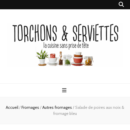
Torchons &
la cuisine sans prise de tête
Serviettes
Accueil
/
Fromages
/
Autres fromages
/
Salade de poires aux noix &
fromage bleu