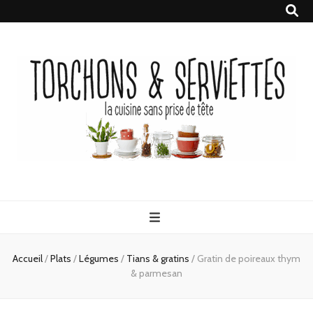
Torchons &
la cuisine sans prise de tête
Serviettes
Accueil
/
Plats
/
Légumes
/
Tians & gratins
/
Gratin de poireaux thym
& parmesan