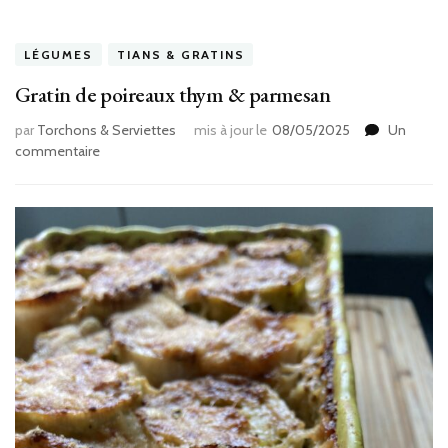
LÉGUMES
TIANS & GRATINS
Gratin de poireaux thym & parmesan
par
Torchons & Serviettes
mis à jour le
08/05/2025
Un
sur
commentaire
Gratin
de
poireaux
thym
&
parmesan