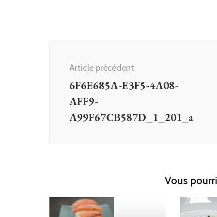
Navigation
d'article
Article précédent
6F6E685A-E3F5-4A08-
AFF9-
A99F67CB587D_1_201_a
Vous pourri