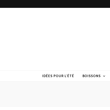
Torchons & S
la cuisine sans prise de tête
IDÉES POUR L’ÉTÉ
BOISSONS