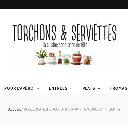
erviettes
POUR L’APÉRO
ENTRÉES
PLATS
FROMAG
Accueil
/
6F6E685A-E3F5-4A08-AFF9-A99F67CB587D_1_201_a