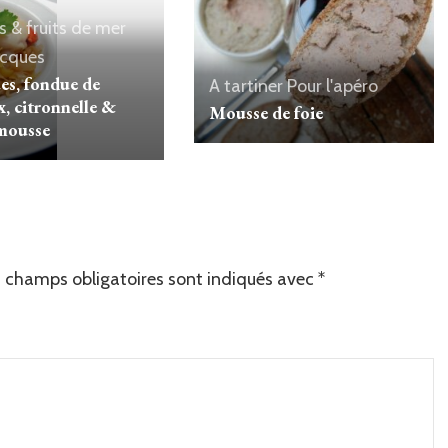
s & fruits de mer
acques
ues, fondue de
A tartiner
Pour l'apéro
x, citronnelle &
Mousse de foie
mousse
 champs obligatoires sont indiqués avec
*