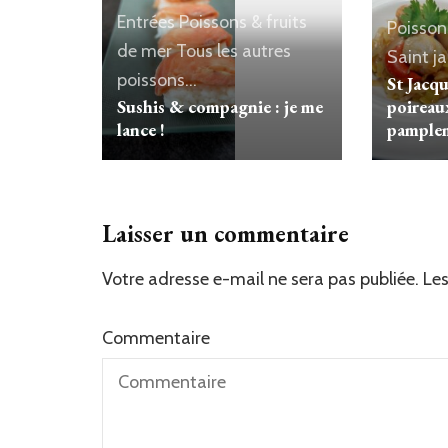
Entrées
Poissons & fruits
Poisson
de mer
Tous les autres
Saint j
poissons...
St Jacq
Sushis & compagnie : je me
poireau
lance !
pample
Laisser un commentaire
Votre adresse e-mail ne sera pas publiée.
Les
Commentaire