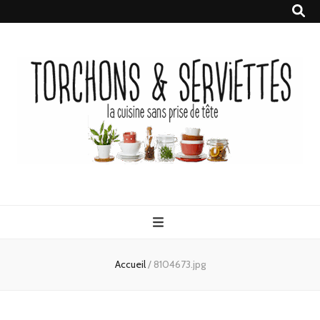
Torchons &
la cuisine sans prise de tête
Serviettes
Accueil
/
8104673.jpg