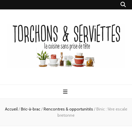
Torchons &
la cuisine sans prise de tête
Serviettes
Accueil
/
Bric-à-brac
/
Rencontres & opportunités
/
Binic : 1ère escale
bretonne