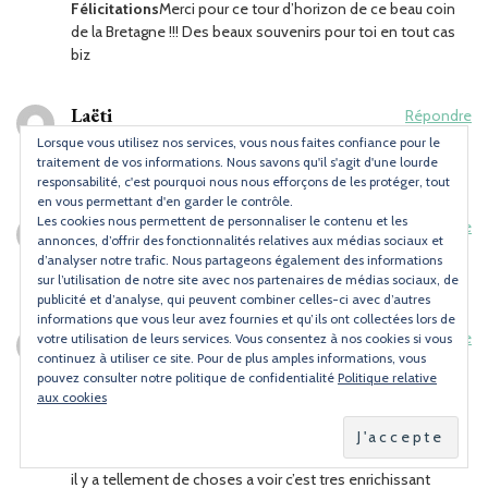
Félicitations
Merci pour ce tour d’horizon de ce beau coin
de la Bretagne !!! Des beaux souvenirs pour toi en tout cas
biz
Laëti
Répondre
Publié le
16/01/2010 à 09:53
Lorsque vous utilisez nos services, vous nous faites confiance pour le
traitement de vos informations. Nous savons qu'il s'agit d'une lourde
Rho ça avait l’air drôlement chouette cette virée bretonne
responsabilité, c'est pourquoi nous nous efforçons de les protéger, tout
en vous permettant d'en garder le contrôle.
Les cookies nous permettent de personnaliser le contenu et les
Laëti
Répondre
annonces, d’offrir des fonctionnalités relatives aux médias sociaux et
Publié le
16/01/2010 à 09:54
d’analyser notre trafic. Nous partageons également des informations
Rho ça avait l’air drôlement chouette cette virée bretonne
sur l’utilisation de notre site avec nos partenaires de médias sociaux, de
publicité et d’analyse, qui peuvent combiner celles-ci avec d’autres
informations que vous leur avez fournies et qu’ils ont collectées lors de
soizic
Répondre
votre utilisation de leurs services. Vous consentez à nos cookies si vous
continuez à utiliser ce site. Pour de plus amples informations, vous
Publié le
17/01/2010 à 13:48
pouvez consulter notre politique de confidentialité
Politique relative
Bravo pour etre a l’honneur sur canalblog, félicitations et
aux cookies
pour ce reportage de Binic cher a mon coeur des souvenirs
d’enfance ! j’ étais à Paimpol il y a 15 jours il faisait tres beau,
j’adore notre Bretagne !oui j’espere que tu reviendra un jour,
il y a tellement de choses a voir c’est tres enrichissant