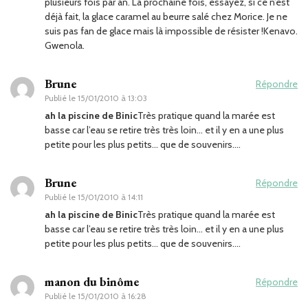
plusieurs fois par an. La prochaine fois, essayez, si ce n’est
déjà fait, la glace caramel au beurre salé chez Morice. Je ne
suis pas fan de glace mais là impossible de résister !Kenavo.
Gwenola.
Brune
Répondre
Publié le
15/01/2010 à 13:03
ah la piscine de Binic
Très pratique quand la marée est
basse car l’eau se retire très très loin… et il y en a une plus
petite pour les plus petits… que de souvenirs….
Brune
Répondre
Publié le
15/01/2010 à 14:11
ah la piscine de Binic
Très pratique quand la marée est
basse car l’eau se retire très très loin… et il y en a une plus
petite pour les plus petits… que de souvenirs….
manon du binôme
Répondre
Publié le
15/01/2010 à 16:28