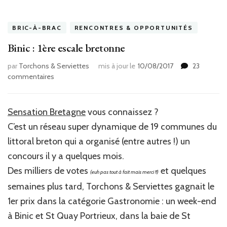
BRIC-À-BRAC
RENCONTRES & OPPORTUNITÉS
Binic : 1ère escale bretonne
par
Torchons & Serviettes
mis à jour le
10/08/2017
23
sur
commentaires
Binic
:
1ère
Sensation Bretagne
vous connaissez ?
escale
C’est un réseau super dynamique de 19 communes du
bretonne
littoral breton qui a organisé (entre autres !) un
concours il y a quelques mois.
Des milliers de votes
et quelques
(euh pas tout à fait mais merci !!)
semaines plus tard, Torchons & Serviettes gagnait le
1er prix dans la catégorie Gastronomie : un week-end
à Binic et St Quay Portrieux, dans la baie de St