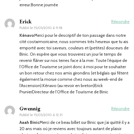
erreur.Bonne journée
Erick
Répondre
Publié le
15/01/2010 à 11:18
Kénavo
Merci pour le descriptif de ton passage dans notre
cité costarmoricaine, nous sommes très heureux que tu ais
emporté avec toi saveurs, couleurs et (petites) douceurs de
Binic. On espère que vous trouverez un jour le temps de
revenir flâner sur nos terres face à la mer. Toute l’équipe de
l’Office de Tourisme se joint donc à moi pour te souhaiter
un bon retour chez nos amis girondins (et béglais qui fêtent
également la morue comme chez nous au week-end de
l’Ascension).Kénavo (au revoir en breton)Erick
PrunierDirecteur de l’Office de Tourisme de Binic
Gwennig
Répondre
Publié le
15/01/2010 à 12:31
Aaah Binic
Merci de ce beau billet sur Binic que j’ai quitté il y a
20 ans mais où je reviens avec toujours autant de plaisir