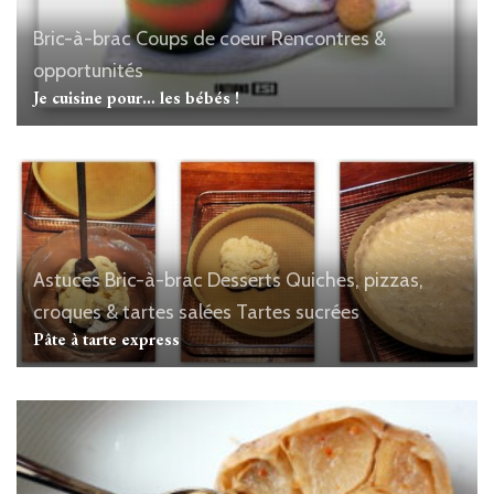
Bric-à-brac
Coups de coeur
Rencontres &
opportunités
Je cuisine pour… les bébés !
Astuces
Bric-à-brac
Desserts
Quiches, pizzas,
croques & tartes salées
Tartes sucrées
Pâte à tarte express