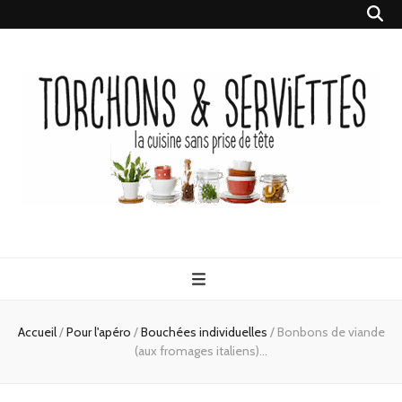
Torchons &
la cuisine sans prise de tête
Serviettes
Accueil
/
Pour l'apéro
/
Bouchées individuelles
/
Bonbons de viande
(aux fromages italiens)…