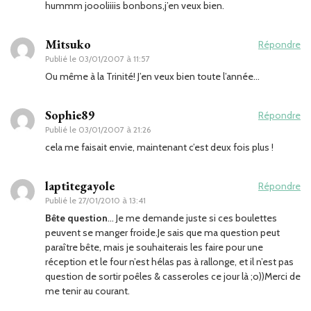
hummm joooliiiis bonbons,j’en veux bien.
Mitsuko
Répondre
Publié le
03/01/2007 à 11:57
Ou même à la Trinité! J’en veux bien toute l’année…
Sophie89
Répondre
Publié le
03/01/2007 à 21:26
cela me faisait envie, maintenant c’est deux fois plus !
laptitegayole
Répondre
Publié le
27/01/2010 à 13:41
Bête question
… Je me demande juste si ces boulettes
peuvent se manger froide.Je sais que ma question peut
paraître bête, mais je souhaiterais les faire pour une
réception et le four n’est hélas pas à rallonge, et il n’est pas
question de sortir poêles & casseroles ce jour là ;o))Merci de
me tenir au courant.