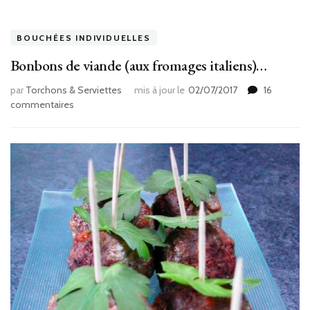
BOUCHÉES INDIVIDUELLES
Bonbons de viande (aux fromages italiens)…
par
Torchons & Serviettes
mis à jour le
02/07/2017
16
sur
commentaires
Bonbons
de
viande
(aux
fromages
italiens)
…