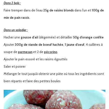
Dans 2 bols :
Faire tremper dans de l’eau
25g de raisins blonds
dans l’un et
100g de
mie de pain rassis
.
Dans un saladier :
Hacher une
gousse d’ail
(dégermée) et détailler
50g d’orange confite
Ajouter
300g de viande de boeuf hachée
,
1 jaune d’oeuf
, 4 cuillères à
soupe de
parmesan
et 2 de
pécorino
.
Ajouter le pain essoré et les raisins égouttés
Saler et poivrer
Mélanger le tout jusqu’à obtenir une pâte où tous les ingrédients sont
bien répartis et faire des petites boules