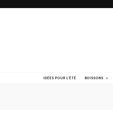
Torchons & S
la cuisine sans prise de tête
IDÉES POUR L’ÉTÉ
BOISSONS