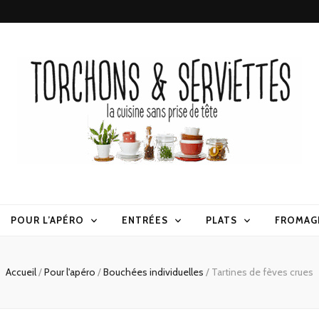
erviettes
POUR L’APÉRO
ENTRÉES
PLATS
FROMAG
Accueil
/
Pour l'apéro
/
Bouchées individuelles
/
Tartines de fèves crues