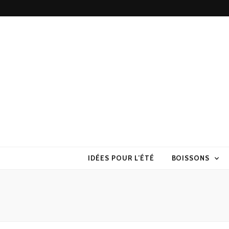
Torchons & S
la cuisine sans prise de tête
IDÉES POUR L’ÉTÉ
BOISSONS