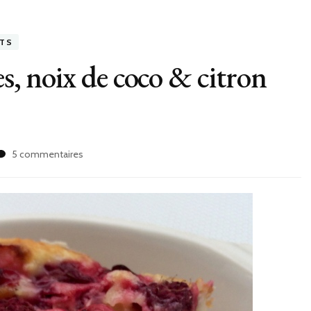
TS
es, noix de coco & citron
sur
5 commentaires
Clafoutis
fruits
rouges,
noix
de
coco
&
citron
vert