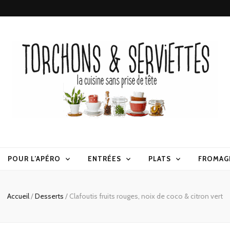
erviettes
POUR L’APÉRO
ENTRÉES
PLATS
FROMAG
Accueil
/
Desserts
/
Clafoutis fruits rouges, noix de coco & citron vert