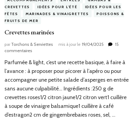
CREVETTES
IDÉES POUR L'ÉTÉ
IDÉES POUR LES
FÊTES
MARINADES & VINAIGRETTES
POISSONS &
FRUITS DE MER
Crevettes marinées
par
Torchons & Serviettes
mis à jour le
19/04/2025
15
sur
commentaires
Crevettes
Parfumée & light, c’est une recette basique, à faire à
marinées
l’avance : à proposer pour picorer à l’apéro ou pour
accompagner une petite salade d’asperges en entrée
sans aucune culpabilité… Ingrédients :250 g de
crevettes roses1/2 citron jaune1/2 citron vert1 cuillère
à soupe de vinaigre balsamique1 cuillère à café
d’estragon2 cm de gingembrebaies roses, sel, …