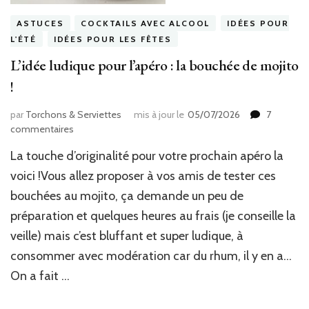
ASTUCES
COCKTAILS AVEC ALCOOL
IDÉES POUR
L'ÉTÉ
IDÉES POUR LES FÊTES
L’idée ludique pour l’apéro : la bouchée de mojito
!
par
Torchons & Serviettes
mis à jour le
05/07/2026
7
sur
commentaires
L’idée
La touche d’originalité pour votre prochain apéro la
ludique
pour
voici !Vous allez proposer à vos amis de tester ces
l’apéro
bouchées au mojito, ça demande un peu de
:
préparation et quelques heures au frais (je conseille la
la
bouchée
veille) mais c’est bluffant et super ludique, à
de
consommer avec modération car du rhum, il y en a…
mojito
!
On a fait …