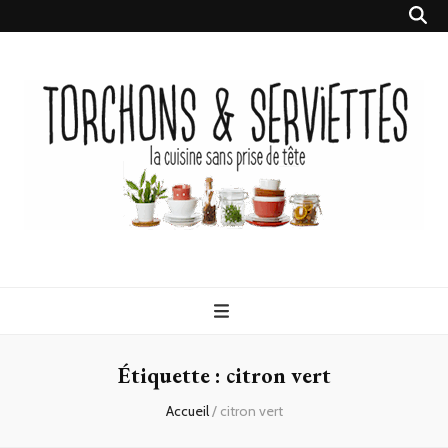
Torchons &
la cuisine sans prise de tête
Serviettes
Étiquette :
citron vert
Accueil
/
citron vert