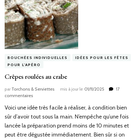
BOUCHÉES INDIVIDUELLES
IDÉES POUR LES FÊTES
POUR L'APÉRO
Crêpes roulées au crabe
par
Torchons & Serviettes
mis à jour le
01/11/2025
17
sur
commentaires
Crêpes
Voici une idée très facile à réaliser, à condition bien
roulées
au
sûr d’avoir tout sous la main. N’empêche qu’une fois
crabe
lancée la préparation prend moins de 10 minutes et
peut être dégustée immédiatement. Bien sûr si on