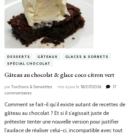
DESSERTS
GÂTEAUX
GLACES & SORBETS
SPÉCIAL CHOCOLAT
Gâteau au chocolat & glace coco citron vert
par
Torchons & Serviettes
mis à jour le
18/07/2026
17
sur
commentaires
Gâteau
Comment se fait-il qu’il existe autant de recettes de
au
chocolat
gâteau au chocolat ? Et si il s’agissait juste de
&
prétexter tenter une nouvelle version pour justifier
glace
l’audace de réaliser celui-ci, incompatible avec tout
coco