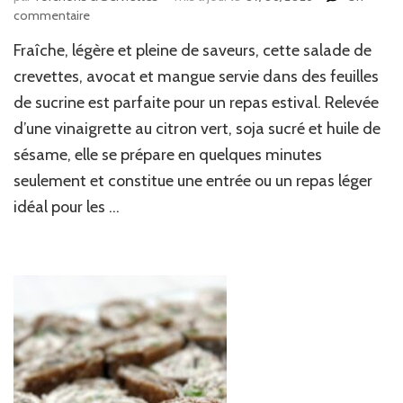
sur
commentaire
Barquettes
Fraîche, légère et pleine de saveurs, cette salade de
de
sucrine
crevettes, avocat et mangue servie dans des feuilles
aux
de sucrine est parfaite pour un repas estival. Relevée
crevettes,
d’une vinaigrette au citron vert, soja sucré et huile de
avocat
et
sésame, elle se prépare en quelques minutes
mangue
seulement et constitue une entrée ou un repas léger
idéal pour les …