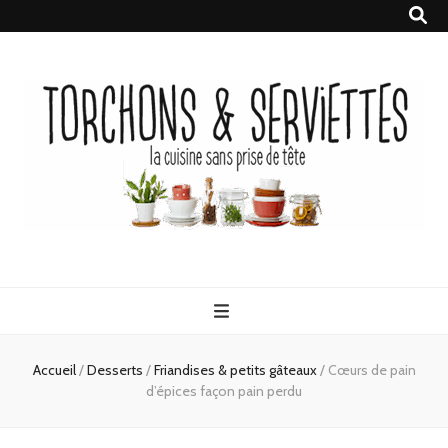
Torchons &
la cuisine sans prise de tête
Serviettes
Accueil
/
Desserts
/
Friandises & petits gâteaux
/
Cœurs de pain
d’épices façon pain perdu