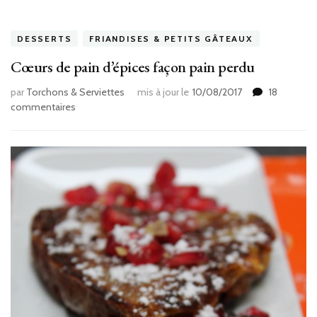
DESSERTS
FRIANDISES & PETITS GÂTEAUX
Cœurs de pain d’épices façon pain perdu
par
Torchons & Serviettes
mis à jour le
10/08/2017
18
sur
commentaires
Cœurs
de
pain
d’épices
façon
pain
perdu