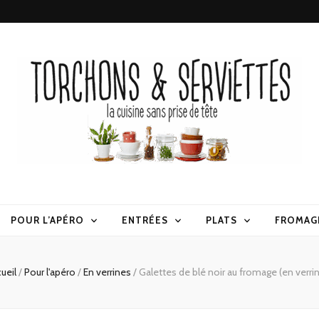
erviettes
POUR L’APÉRO
ENTRÉES
PLATS
FROMAG
ueil
/
Pour l'apéro
/
En verrines
/
Galettes de blé noir au fromage (en verri