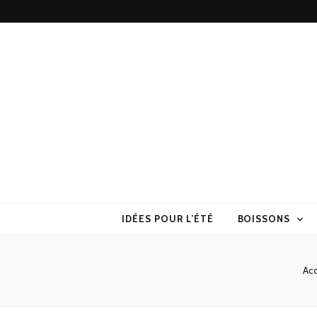
Torchons & S
la cuisine sans prise de tête
IDÉES POUR L’ÉTÉ
BOISSONS
Acc