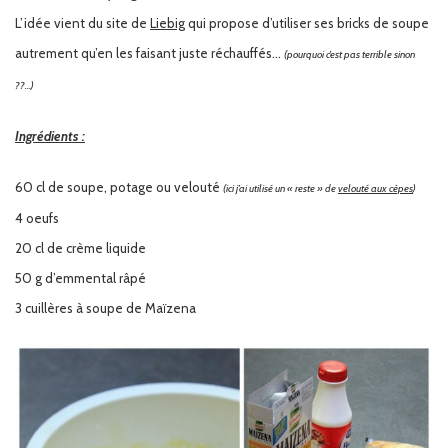
L’idée vient du site de
Liebig
qui propose d’utiliser ses bricks de soupe
autrement qu’en les faisant juste réchauffés…
(pourquoi c’est pas terrible sinon
??…)
Ingrédients :
60 cl de soupe, potage ou velouté
(ici j’ai utilisé un « reste » de
velouté aux cèpes
)
4 oeufs
20 cl de crème liquide
50 g d’emmental râpé
3 cuillères à soupe de Maïzena