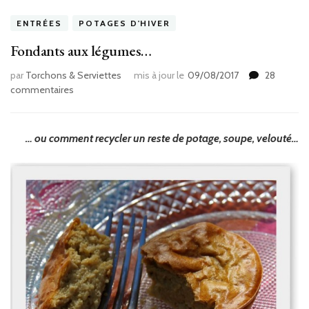
ENTRÉES
POTAGES D'HIVER
Fondants aux légumes…
par
Torchons & Serviettes
mis à jour le
09/08/2017
28
sur
commentaires
Fondants
aux
légumes…
… ou comment recycler un reste de potage, soupe, velouté…