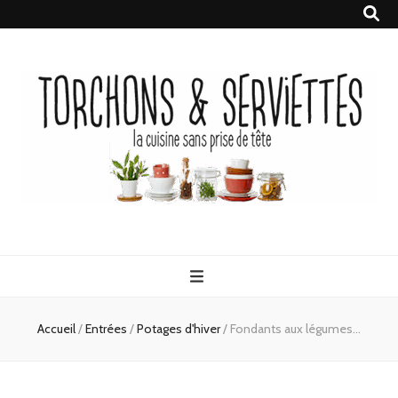
Torchons &
la cuisine sans prise de tête
Serviettes
Accueil
/
Entrées
/
Potages d'hiver
/
Fondants aux légumes…