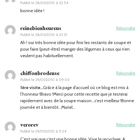
Publié le
28/01/2010 à 22:54
bonne idée !
reinebienheureus
Répondre
Publié le
28/01/2010 à 23:51
Ah ! oui très bonne idée pour finir les restants de soupe et
pour faire (peut-être) manger des légumes à ceux qui n’en
veulent pas habituellement.
chiffonbrodeuse
Répondre
Publié le
29/01/2010 à 09:03
1ère visite…
Grâce à la page d’accueil où ce blog est mis à
l’honneur !Bravo !Merci pour cette recette que je testerai
rapidement avec de la soupe maison…c’est meilleur !Bonne
journée et à bientôt…Muriel…
verorev
Répondre
Publié le
29/01/2010 à 11:24
C’est vrai que c’est une bonne idée. Vive le recyclage. A