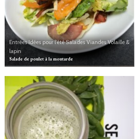
Entrées
Idées pour l'été
Salades
Viandes
Volaille &
lapin
Salade de poulet à la moutarde