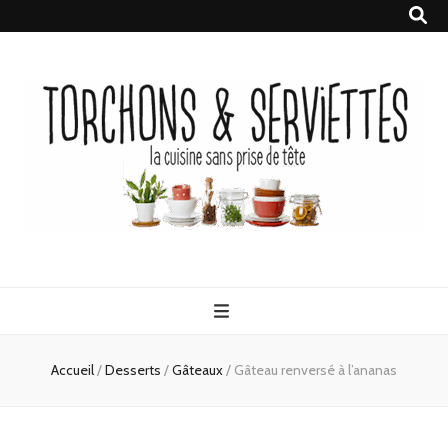
Torchons &
la cuisine sans prise de tête
Serviettes
Accueil
/
Desserts
/
Gâteaux
/
Gâteau renversé à l’ananas