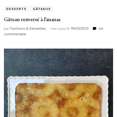
DESSERTS
GÂTEAUX
Gâteau renversé à l’ananas
par
Torchons & Serviettes
mis à jour le
19/01/2025
Un
sur
commentaire
Gâteau
renversé
à
l’ananas