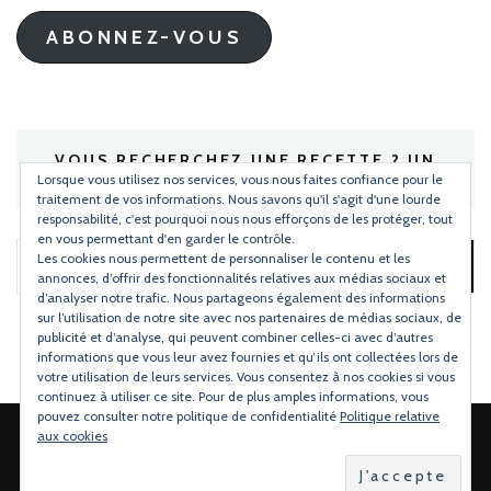
mail
ABONNEZ-VOUS
VOUS RECHERCHEZ UNE RECETTE ? UN
INGRÉDIENT ?
Lorsque vous utilisez nos services, vous nous faites confiance pour le
traitement de vos informations. Nous savons qu'il s'agit d'une lourde
responsabilité, c'est pourquoi nous nous efforçons de les protéger, tout
en vous permettant d'en garder le contrôle.
Les cookies nous permettent de personnaliser le contenu et les
Rechercher :
annonces, d’offrir des fonctionnalités relatives aux médias sociaux et
d’analyser notre trafic. Nous partageons également des informations
sur l’utilisation de notre site avec nos partenaires de médias sociaux, de
publicité et d’analyse, qui peuvent combiner celles-ci avec d’autres
informations que vous leur avez fournies et qu’ils ont collectées lors de
votre utilisation de leurs services. Vous consentez à nos cookies si vous
continuez à utiliser ce site. Pour de plus amples informations, vous
pouvez consulter notre politique de confidentialité
Politique relative
aux cookies
2026 Copyright
Torchons & Serviettes
.
Blossom Mommy Blog |
Développé par
Blossom Themes
.Propulsé par
WordPress
.
Politique de confidentialité