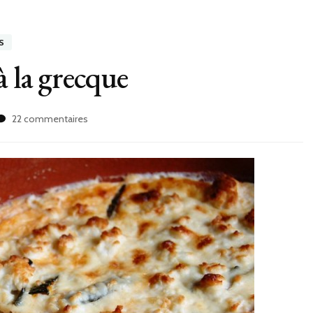
S
à la grecque
sur
22 commentaires
Gratin
de
courgettes
à
la
grecque