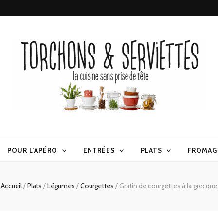
erviettes
POUR L’APÉRO
ENTRÉES
PLATS
FROMAG
Accueil
/
Plats
/
Légumes
/
Courgettes
/
Gratin de courgettes à la grecque