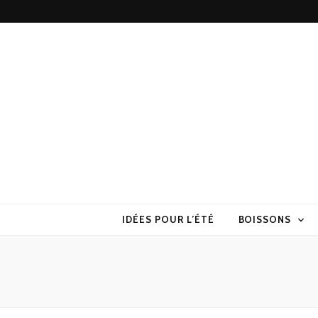
Torchons & S
la cuisine sans prise de tête
IDÉES POUR L’ÉTÉ
BOISSONS