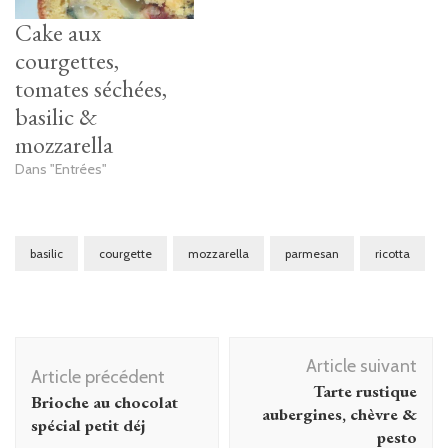
Cake aux
courgettes,
tomates séchées,
basilic &
mozzarella
Dans "Entrées"
basilic
courgette
mozzarella
parmesan
ricotta
Navigation
Article suivant
d'article
Article précédent
Tarte rustique
Brioche au chocolat
aubergines, chèvre &
spécial petit déj
pesto