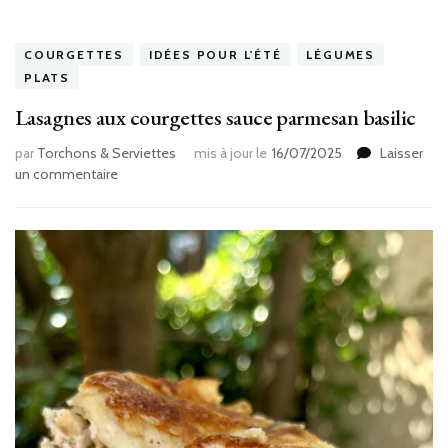
COURGETTES
IDÉES POUR L'ÉTÉ
LÉGUMES
PLATS
Lasagnes aux courgettes sauce parmesan basilic
par
Torchons & Serviettes
mis à jour le
16/07/2025
Laisser
sur
un commentaire
Lasagnes
aux
courgettes
sauce
parmesan
basilic