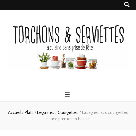
Torchons &
la cuisine sans prise de tête
Serviettes
Accueil
/
Plats
/
Légumes
/
Courgettes
/
Lasagnes aux courgettes
sauce parmesan basilic