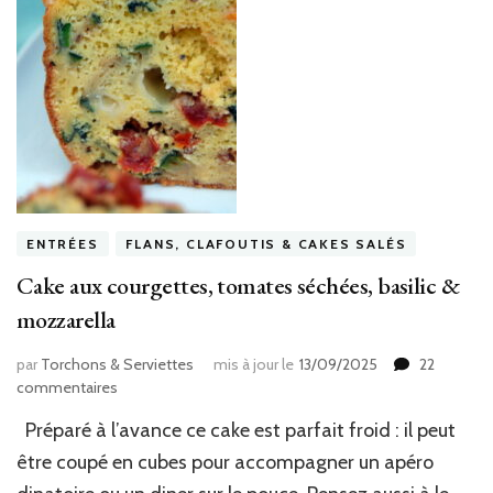
ENTRÉES
FLANS, CLAFOUTIS & CAKES SALÉS
Cake aux courgettes, tomates séchées, basilic &
mozzarella
par
Torchons & Serviettes
mis à jour le
13/09/2025
22
sur
commentaires
Cake
Préparé à l’avance ce cake est parfait froid : il peut
aux
courgettes,
être coupé en cubes pour accompagner un apéro
tomates