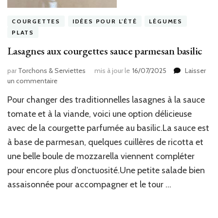
COURGETTES
IDÉES POUR L'ÉTÉ
LÉGUMES
PLATS
Lasagnes aux courgettes sauce parmesan basilic
par
Torchons & Serviettes
mis à jour le
16/07/2025
Laisser
sur
un commentaire
Lasagnes
Pour changer des traditionnelles lasagnes à la sauce
aux
courgettes
tomate et à la viande, voici une option délicieuse
sauce
avec de la courgette parfumée au basilic.La sauce est
parmesan
à base de parmesan, quelques cuillères de ricotta et
basilic
une belle boule de mozzarella viennent compléter
pour encore plus d’onctuosité.Une petite salade bien
assaisonnée pour accompagner et le tour …