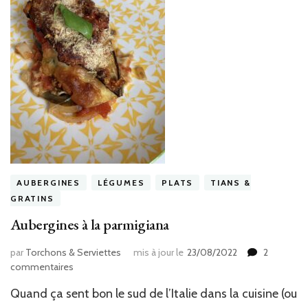
AUBERGINES
LÉGUMES
PLATS
TIANS &
GRATINS
Aubergines à la parmigiana
par
Torchons & Serviettes
mis à jour le
23/08/2022
2
sur
commentaires
Aubergines
Quand ça sent bon le sud de l’Italie dans la cuisine (ou
à