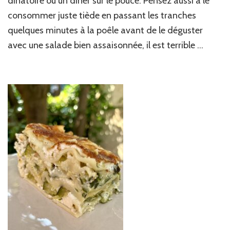
dinatoire ou un diner sur le pouce. Pensez aussi à le
séchées,
consommer juste tiède en passant les tranches
basilic
&
quelques minutes à la poêle avant de le déguster
mozzarella
avec une salade bien assaisonnée, il est terrible …