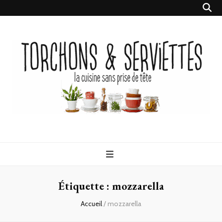
Torchons &
la cuisine sans prise de tête
Serviettes
Étiquette :
mozzarella
Accueil
/
mozzarella