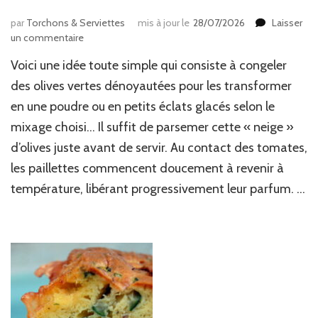
par
Torchons & Serviettes
mis à jour le
28/07/2026
Laisser
sur
un commentaire
Tomates,
Voici une idée toute simple qui consiste à congeler
mozzarella
&
des olives vertes dénoyautées pour les transformer
paillettes
en une poudre ou en petits éclats glacés selon le
glacées
mixage choisi… Il suffit de parsemer cette « neige »
d’olives
vertes
d’olives juste avant de servir. Au contact des tomates,
les paillettes commencent doucement à revenir à
température, libérant progressivement leur parfum. …