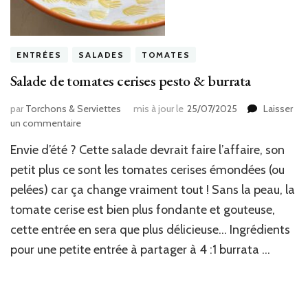
ENTRÉES
SALADES
TOMATES
Salade de tomates cerises pesto & burrata
par
Torchons & Serviettes
mis à jour le
25/07/2025
Laisser
sur
un commentaire
Salade
Envie d’été ? Cette salade devrait faire l’affaire, son
de
tomates
petit plus ce sont les tomates cerises émondées (ou
cerises
pelées) car ça change vraiment tout ! Sans la peau, la
pesto
tomate cerise est bien plus fondante et gouteuse,
&
burrata
cette entrée en sera que plus délicieuse… Ingrédients
pour une petite entrée à partager à 4 :1 burrata …