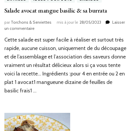
Salade avocat mangue basilic & sa burrata
par
Torchons & Serviettes
mis à jour le
28/05/2023
Laisser
sur
un commentaire
Salade
Cette salade est super facile à réaliser et surtout très
avocat
mangue
rapide, aucune cuisson, uniquement de du découpage
basilic
et de l’assemblage et l’association des saveurs donne
&
vraiment un résultat délicieux alors si ça vous tente
sa
burrata
voici la recette… Ingrédients :pour 4 en entrée ou 2 en
plat 1 avocat1 mangueune dizaine de feuilles de
basilic frais1 …