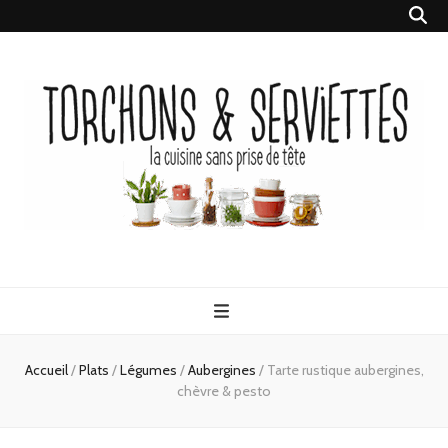
Torchons &
la cuisine sans prise de tête
Serviettes
Accueil
/
Plats
/
Légumes
/
Aubergines
/
Tarte rustique aubergines,
chèvre & pesto