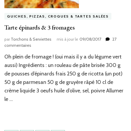
QUICHES, PIZZAS, CROQUES & TARTES SALÉES
Tarte épinards & 3 fromages
par
Torchons & Serviettes
mis à jour le
09/08/2017
27
sur
commentaires
Tarte
Oh plein de fromage ! (oui mais il y a du légume vert
épinards
&
aussi) Ingrédients : un rouleau de pâte brisée 300 g
3
de pousses d’épinards frais 250 g de ricotta (un pot)
fromages
50 g de parmesan 50 g de gruyère râpé 10 cl de
crème liquide 3 oeufs huile d’olive, sel, poivre Allumer
le …