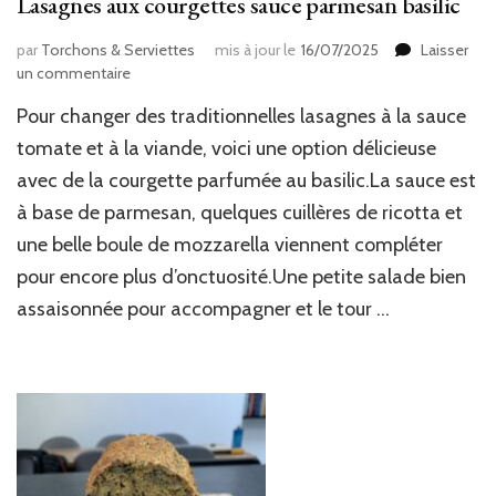
Lasagnes aux courgettes sauce parmesan basilic
par
Torchons & Serviettes
mis à jour le
16/07/2025
Laisser
sur
un commentaire
Lasagnes
Pour changer des traditionnelles lasagnes à la sauce
aux
courgettes
tomate et à la viande, voici une option délicieuse
sauce
avec de la courgette parfumée au basilic.La sauce est
parmesan
à base de parmesan, quelques cuillères de ricotta et
basilic
une belle boule de mozzarella viennent compléter
pour encore plus d’onctuosité.Une petite salade bien
assaisonnée pour accompagner et le tour …