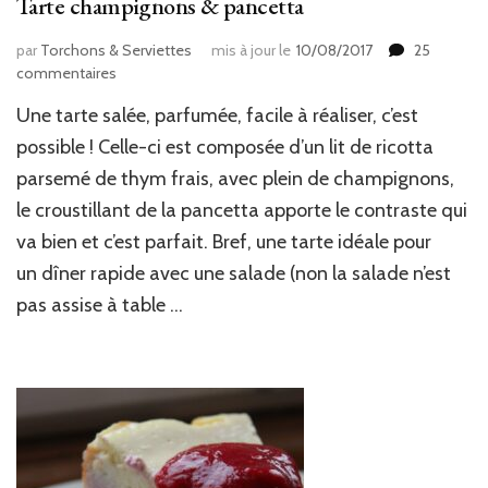
Tarte champignons & pancetta
par
Torchons & Serviettes
mis à jour le
10/08/2017
25
sur
commentaires
Tarte
Une tarte salée, parfumée, facile à réaliser, c’est
champignons
&
possible ! Celle-ci est composée d’un lit de ricotta
pancetta
parsemé de thym frais, avec plein de champignons,
le croustillant de la pancetta apporte le contraste qui
va bien et c’est parfait. Bref, une tarte idéale pour
un dîner rapide avec une salade (non la salade n’est
pas assise à table …