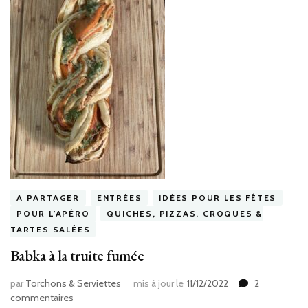
A PARTAGER
ENTRÉES
IDÉES POUR LES FÊTES
POUR L'APÉRO
QUICHES, PIZZAS, CROQUES &
TARTES SALÉES
Babka à la truite fumée
par
Torchons & Serviettes
mis à jour le
11/12/2022
2
sur
commentaires