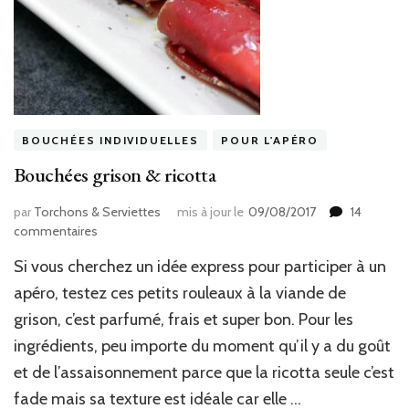
BOUCHÉES INDIVIDUELLES
POUR L'APÉRO
Bouchées grison & ricotta
par
Torchons & Serviettes
mis à jour le
09/08/2017
14
sur
commentaires
Bouchées
Si vous cherchez un idée express pour participer à un
grison
&
apéro, testez ces petits rouleaux à la viande de
ricotta
grison, c’est parfumé, frais et super bon. Pour les
ingrédients, peu importe du moment qu’il y a du goût
et de l’assaisonnement parce que la ricotta seule c’est
fade mais sa texture est idéale car elle …