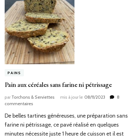
PAINS
Pain aux céréales sans farine ni pétrissage
par
Torchons & Serviettes
mis à jour le
08/11/2023
8
sur
commentaires
Pain
De belles tartines généreuses, une préparation sans
aux
céréales
farine ni pétrissage, ce pavé réalisé en quelques
sans
minutes nécessite juste 1 heure de cuisson et il est
farine