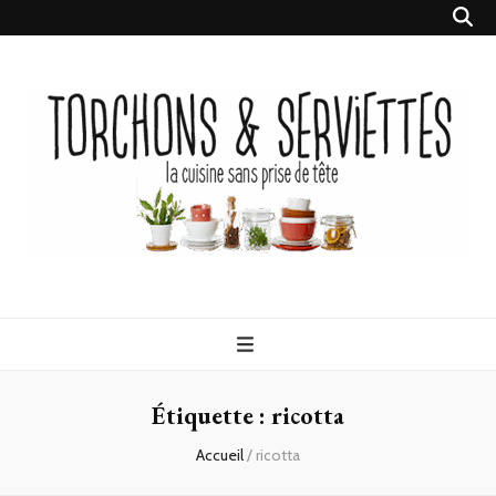
Torchons &
la cuisine sans prise de tête
Serviettes
Étiquette :
ricotta
Accueil
/
ricotta