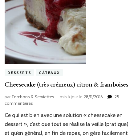
DESSERTS
GÂTEAUX
Cheesecake (très crémeux) citron & framboises
par
Torchons & Serviettes
mis à jour le
28/11/2016
25
sur
commentaires
Cheesecake
Ce qui est bien avec une solution « cheesecake en
(très
crémeux)
dessert », c’est que tout se réalise la veille (pratique)
citron
et qu’en général, en fin de repas, on gère facilement
&