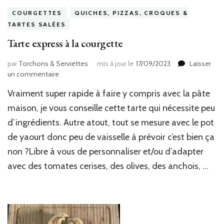
COURGETTES
QUICHES, PIZZAS, CROQUES &
TARTES SALÉES
Tarte express à la courgette
par
Torchons & Serviettes
mis à jour le
17/09/2023
Laisser
sur
un commentaire
Tarte
Vraiment super rapide à faire y compris avec la pâte
express
à
maison, je vous conseille cette tarte qui nécessite peu
la
d’ingrédients. Autre atout, tout se mesure avec le pot
courgette
de yaourt donc peu de vaisselle à prévoir c’est bien ça
non ?Libre à vous de personnaliser et/ou d’adapter
avec des tomates cerises, des olives, des anchois, …