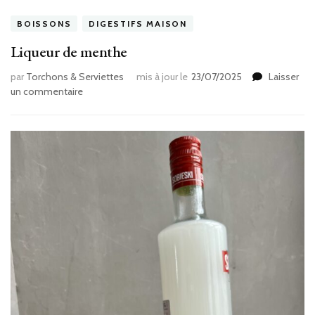
BOISSONS
DIGESTIFS MAISON
Liqueur de menthe
par
Torchons & Serviettes
mis à jour le
23/07/2025
Laisser
sur
un commentaire
Liqueur
de
menthe