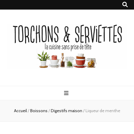
Torchons &
la cuisine sans prise de tête
Serviettes
Accueil
/
Boissons
/
Digestifs maison
/
Liqueur de menthe