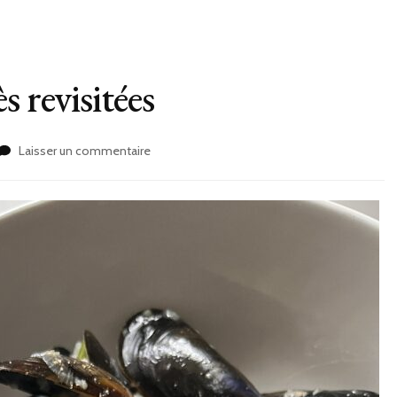
s revisitées
sur
Laisser un commentaire
Moules
marinières
très
revisitées